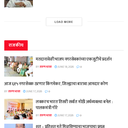
LOAD MORE
राजकीय
मतदानावेळी भाजप नगरसेवकांच्या एकजुटीचे प्रदर्शन
BY
तरुण भारत
JUNE 18, 2026
0
आज ६१५ नगरसेवक ठरणार किंगमेकर, जिल्ह्याचा बारावा आमदार कोण
BY
तरुण भारत
JUNE 17, 2026
0
लवकरच भारत तिसरी सर्वात मोठी अर्थव्यवस्था बनेल :
पालकमंत्री गोरे
BY
तरुण भारत
JUNE 17, 2026
0
शत – प्रतिशत मते मिळविण्याचा भाजपाचा प्रयत्न