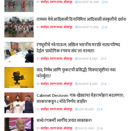
BY
वार्ताहर, तरुण भारत, सोलापूर
AUGUST 16, 2025
0
तामसा येथे आदिवासी दिनानिमित्त आदिवासी संस्कृतीचे दर्शन!
BY
वार्ताहर, तरुण भारत, सोलापूर
AUGUST 11, 2025
0
रंगभूमीचे नवे पाऊल; अखिल भारतीय मराठी नाट्य परिषद
देईल ‘प्रायोगिक रंगमंच संघ’ ला मान्यता
BY
वार्ताहर, तरुण भारत, सोलापूर
AUGUST 8, 2025
0
वाद, निषेध आणि फुकटची प्रसिद्धी; चित्रपटसृष्टीचा नवा
फॉर्म्युला?
BY
वार्ताहर, तरुण भारत, सोलापूर
AUGUST 8, 2025
0
Cabinet Decision: गाव-खेड्यांचा चेहरामोहरा बदलणार;
सरकारकडून ८ मोठे निर्णय जाहीर!
BY
वार्ताहर, तरुण भारत, सोलापूर
JULY 29, 2025
0
सच्चे रंगकर्मी स्वर्गीय जयंत सावरकर!
BY
वार्ताहर, तरुण भारत, सोलापूर
JULY 23, 2025
0