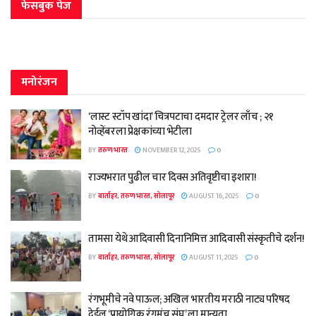
फेसबुक पेज
मनोरंजन
‘लास्ट स्टॉप खांदा’ चित्रपटाचा दमदार ट्रेलर लाँच ; २१
नोव्हेंबरला प्रेक्षकांच्या भेटीला
BY
तरुण भारत
NOVEMBER 12, 2025
0
राज्यभरात पुढील चार दिवस अतिवृष्टीचा इशारा!
BY
वार्ताहर, तरुण भारत, सोलापूर
AUGUST 16, 2025
0
तामसा येथे आदिवासी दिनानिमित्त आदिवासी संस्कृतीचे दर्शन!
BY
वार्ताहर, तरुण भारत, सोलापूर
AUGUST 11, 2025
0
रंगभूमीचे नवे पाऊल; अखिल भारतीय मराठी नाट्य परिषद
देईल ‘प्रायोगिक रंगमंच संघ’ ला मान्यता