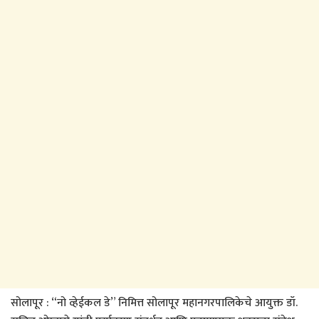
सोलापूर : “नो व्हेईकल डे” निमित्त सोलापूर महानगरपालिकेचे आयुक्त डॉ.