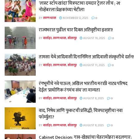
‘लास्ट स्टॉप खांदा’ चित्रपटाचा दमदार ट्रेलर लाँच ; २१
नोव्हेंबरला प्रेक्षकांच्या भेटीला
BY
तरुण भारत
NOVEMBER 12, 2025
0
राज्यभरात पुढील चार दिवस अतिवृष्टीचा इशारा!
BY
वार्ताहर, तरुण भारत, सोलापूर
AUGUST 16, 2025
0
तामसा येथे आदिवासी दिनानिमित्त आदिवासी संस्कृतीचे दर्शन!
BY
वार्ताहर, तरुण भारत, सोलापूर
AUGUST 11, 2025
0
रंगभूमीचे नवे पाऊल; अखिल भारतीय मराठी नाट्य परिषद
देईल ‘प्रायोगिक रंगमंच संघ’ ला मान्यता
BY
वार्ताहर, तरुण भारत, सोलापूर
AUGUST 8, 2025
0
वाद, निषेध आणि फुकटची प्रसिद्धी; चित्रपटसृष्टीचा नवा
फॉर्म्युला?
BY
वार्ताहर, तरुण भारत, सोलापूर
AUGUST 8, 2025
0
Cabinet Decision: गाव-खेड्यांचा चेहरामोहरा बदलणार;