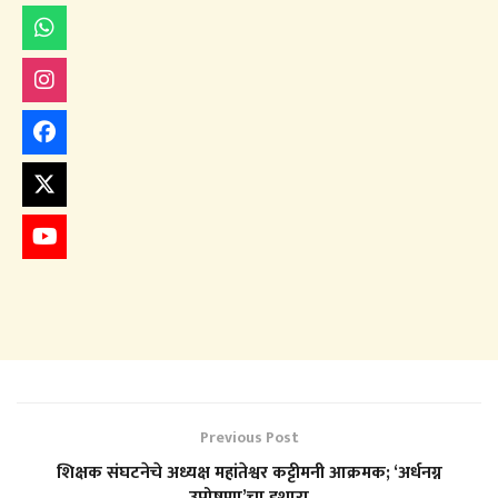
Previous Post
शिक्षक संघटनेचे अध्यक्ष महांतेश्वर कट्टीमनी आक्रमक; ‘अर्धनग्न
उपोषणा’चा इशारा