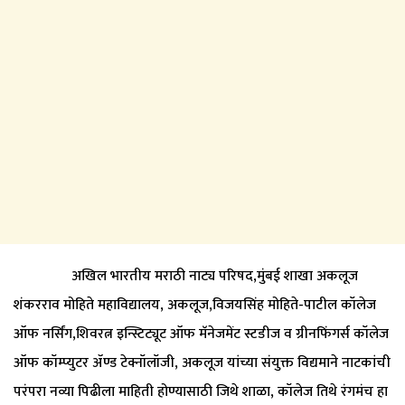
अखिल भारतीय मराठी नाट्य परिषद,मुंबई शाखा अकलूज
शंकरराव मोहिते महाविद्यालय, अकलूज,विजयसिंह मोहिते-पाटील कॉलेज
ऑफ नर्सिंग,शिवरत्न इन्स्टिट्यूट ऑफ मॅनेजमेंट स्टडीज व ग्रीनफिंगर्स कॉलेज
ऑफ कॉम्प्युटर ॲण्ड टेक्नॉलॉजी, अकलूज यांच्या संयुक्त विद्यमाने नाटकांची
परंपरा नव्या पिढीला माहिती होण्यासाठी जिथे शाळा, कॉलेज तिथे रंगमंच हा