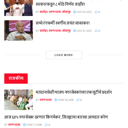
सरकारकडून ८ मोठे निर्णय जाहीर!
BY
वार्ताहर, तरुण भारत, सोलापूर
JULY 29, 2025
0
सच्चे रंगकर्मी स्वर्गीय जयंत सावरकर!
BY
वार्ताहर, तरुण भारत, सोलापूर
JULY 23, 2025
0
LOAD MORE
राजकीय
मतदानावेळी भाजप नगरसेवकांच्या एकजुटीचे प्रदर्शन
BY
तरुण भारत
JUNE 18, 2026
0
आज ६१५ नगरसेवक ठरणार किंगमेकर, जिल्ह्याचा बारावा आमदार कोण
BY
तरुण भारत
JUNE 17, 2026
0