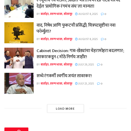
रंगभूमीचे नवे पाऊल; अखिल भारतीय मराठी नाट्य परिषद
देईल ‘प्रायोगिक रंगमंच संघ’ ला मान्यता
BY
वार्ताहर, तरुण भारत, सोलापूर
AUGUST 8, 2025
0
वाद, निषेध आणि फुकटची प्रसिद्धी; चित्रपटसृष्टीचा नवा
फॉर्म्युला?
BY
वार्ताहर, तरुण भारत, सोलापूर
AUGUST 8, 2025
0
Cabinet Decision: गाव-खेड्यांचा चेहरामोहरा बदलणार;
सरकारकडून ८ मोठे निर्णय जाहीर!
BY
वार्ताहर, तरुण भारत, सोलापूर
JULY 29, 2025
0
सच्चे रंगकर्मी स्वर्गीय जयंत सावरकर!
BY
वार्ताहर, तरुण भारत, सोलापूर
JULY 23, 2025
0
LOAD MORE