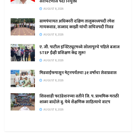
सरचिटणीस पदी नियुक्ती
AUGUST 8, 2026
ग्रामपंचायत अधिकारी दक्षिण तालुकाध्यपदी रमेश
गायकवाड, सज्जाद काझी यांची सचिवपदी निवड
AUGUST 8, 2026
ए. जी. पाटील इन्स्टिट्यूटमध्ये सोलापूरचे पहिले बजाज
STEP ईव्ही प्रशिक्षण केंद्र सुरू!
AUGUST 8, 2026
मिडवाईफपासून मेट्रनपर्यंतचा ३१ वर्षांचा सेवाप्रवास
AUGUST 8, 2026
शिवशाही फाउंडेशनच्या वतीने जि. प. प्राथमिक मराठी
शाळा बादोले बु. येथे शैक्षणिक साहित्याचे वाटप
AUGUST 8, 2026