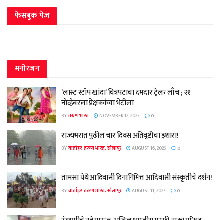
फेसबुक पेज
मनोरंजन
‘लास्ट स्टॉप खांदा’ चित्रपटाचा दमदार ट्रेलर लाँच ; २१
नोव्हेंबरला प्रेक्षकांच्या भेटीला
BY
तरुण भारत
NOVEMBER 12, 2025
0
राज्यभरात पुढील चार दिवस अतिवृष्टीचा इशारा!
BY
वार्ताहर, तरुण भारत, सोलापूर
AUGUST 16, 2025
0
तामसा येथे आदिवासी दिनानिमित्त आदिवासी संस्कृतीचे दर्शन!
BY
वार्ताहर, तरुण भारत, सोलापूर
AUGUST 11, 2025
0