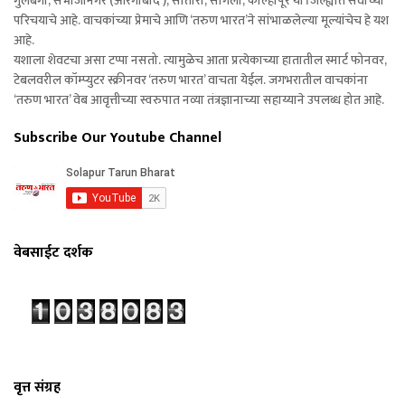
गुलबर्गा, संभाजीनगर (औरंगाबाद ), सातारा, सांगली, कोल्हापूर या जिल्ह्यात सर्वांच्या
परिचयाचे आहे. वाचकांच्या प्रेमाचे आणि ‘तरुण भारत’ने सांभाळलेल्या मूल्यांचेच हे यश
आहे.
यशाला शेवटचा असा टप्पा नसतो. त्यामुळेच आता प्रत्येकाच्या हातातील स्मार्ट फोनवर,
टेबलवरील कॉम्प्युटर स्क्रीनवर ‘तरुण भारत’ वाचता येईल. जगभरातील वाचकांना
‘तरुण भारत’ वेब आवृत्तीच्या स्वरुपात नव्या तंत्रज्ञानाच्या सहाय्याने उपलब्ध होत आहे.
Subscribe Our Youtube Channel
वेबसाईट दर्शक
वृत्त संग्रह