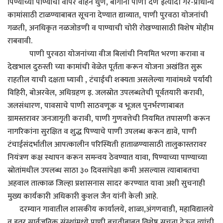
पिण्याच्या पाण्याचा वापर वाहन धुणे, बागांना पाणी देणे इत्यादी गैर-प्राधान्य
कामांसाठी टाळण्याबाबत सूचना देण्यात द्याव्यात, पाणी पुरवठा योजनांची
गळती, अनधिकृत नळजोडणी व पाण्याची चोरी रोखण्यासाठी विशेष मोहीम
राबवावी.
पाणी पुरवठा योजनांच्या वीज बिलांची नियमित भरणा करावा व
देखभाल दुरुस्ती च्या कामांची वेळेत पूर्तता करून योजना अखंडित सुरू
राहतील याची दक्षता घ्यावी , टंचाईची शक्यता असलेल्या गावांमध्ये पर्यायी
विहिरी, बोअरवेल, अधिग्रहण इ. जलस्रोत उपलब्धतेची पूर्वतयारी करावी,
जलसंधारण, पावसाचे पाणी साठवणूक व भूजल पुनर्भरणाबाबत
ग्रामस्तरावर जनजागृती करावी, पाणी गुणवत्तेची नियमित तपासणी करून
नागरिकांना सुरक्षित व शुद्ध पिण्याचे पाणी उपलब्ध करून द्यावे, पाणी
टंचाईसंदर्भातील आपत्कालीन परिस्थिती हाताळण्यासाठी तालुकास्तरावर
नियंत्रण कक्ष स्थापन करून समन्वय ठेवण्यात यावा, पिण्याच्या पाण्याच्या
स्रोतांमधील उपलब्ध साठा ३० दिवसांपेक्षा कमी असल्यास त्याबाबतचा
अहवाल तात्काळ जिल्हा प्रशासनास सादर करण्यात यावा अशी सुचनाही
मुख्य कार्यकारी अधिकारी कुशल जैन यांनी केली आहे.
दरम्यान गावातील शासकीय कार्यालये, शाळा,अंगणवाडी, महाविद्यालये
व इतर सार्वजनिक संस्थांमध्ये पाणी बचतीबाबत विशेष सूचना देऊन त्यांची