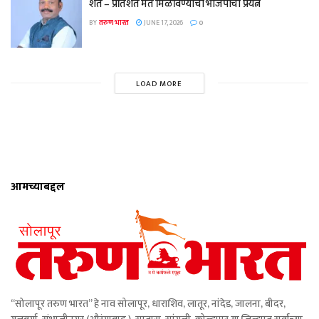
शत – प्रतिशत मते मिळविण्याचा भाजपाचा प्रयत्न
BY
तरुण भारत
JUNE 17, 2026
0
LOAD MORE
आमच्याबद्दल
“सोलापूर तरुण भारत” हे नाव सोलापूर, धाराशिव, लातूर, नांदेड, जालना, बीदर,