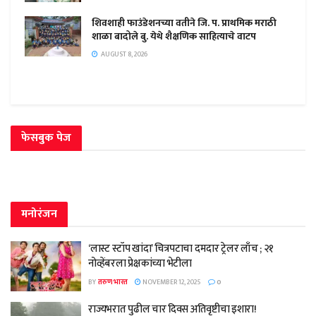
शिवशाही फाउंडेशनच्या वतीने जि. प. प्राथमिक मराठी
शाळा बादोले बु. येथे शैक्षणिक साहित्याचे वाटप
AUGUST 8, 2026
फेसबुक पेज
मनोरंजन
‘लास्ट स्टॉप खांदा’ चित्रपटाचा दमदार ट्रेलर लाँच ; २१
नोव्हेंबरला प्रेक्षकांच्या भेटीला
BY
तरुण भारत
NOVEMBER 12, 2025
0
राज्यभरात पुढील चार दिवस अतिवृष्टीचा इशारा!