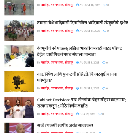
BY
वार्ताहर, तरुण भारत, सोलापूर
AUGUST 16, 2025
0
तामसा येथे आदिवासी दिनानिमित्त आदिवासी संस्कृतीचे दर्शन!
BY
वार्ताहर, तरुण भारत, सोलापूर
AUGUST 11, 2025
0
रंगभूमीचे नवे पाऊल; अखिल भारतीय मराठी नाट्य परिषद
देईल ‘प्रायोगिक रंगमंच संघ’ ला मान्यता
BY
वार्ताहर, तरुण भारत, सोलापूर
AUGUST 8, 2025
0
वाद, निषेध आणि फुकटची प्रसिद्धी; चित्रपटसृष्टीचा नवा
फॉर्म्युला?
BY
वार्ताहर, तरुण भारत, सोलापूर
AUGUST 8, 2025
0
Cabinet Decision: गाव-खेड्यांचा चेहरामोहरा बदलणार;
सरकारकडून ८ मोठे निर्णय जाहीर!
BY
वार्ताहर, तरुण भारत, सोलापूर
JULY 29, 2025
0
सच्चे रंगकर्मी स्वर्गीय जयंत सावरकर!