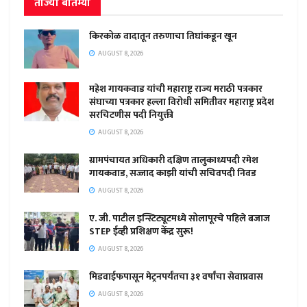
ताज्या बातम्या
किरकोळ वादातून तरुणाचा तिघांकडून खून
AUGUST 8, 2026
महेश गायकवाड यांची महाराष्ट्र राज्य मराठी पत्रकार
संघाच्या पत्रकार हल्ला विरोधी समितीवर महाराष्ट्र प्रदेश
सरचिटणीस पदी नियुक्ती
AUGUST 8, 2026
ग्रामपंचायत अधिकारी दक्षिण तालुकाध्यपदी रमेश
गायकवाड, सज्जाद काझी यांची सचिवपदी निवड
AUGUST 8, 2026
ए. जी. पाटील इन्स्टिट्यूटमध्ये सोलापूरचे पहिले बजाज
STEP ईव्ही प्रशिक्षण केंद्र सुरू!
AUGUST 8, 2026
मिडवाईफपासून मेट्रनपर्यंतचा ३१ वर्षांचा सेवाप्रवास
AUGUST 8, 2026