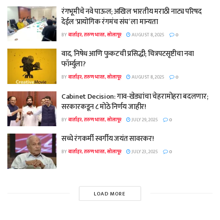
रंगभूमीचे नवे पाऊल; अखिल भारतीय मराठी नाट्य परिषद
देईल ‘प्रायोगिक रंगमंच संघ’ ला मान्यता
BY
वार्ताहर, तरुण भारत, सोलापूर
AUGUST 8, 2025
0
वाद, निषेध आणि फुकटची प्रसिद्धी; चित्रपटसृष्टीचा नवा
फॉर्म्युला?
BY
वार्ताहर, तरुण भारत, सोलापूर
AUGUST 8, 2025
0
Cabinet Decision: गाव-खेड्यांचा चेहरामोहरा बदलणार;
सरकारकडून ८ मोठे निर्णय जाहीर!
BY
वार्ताहर, तरुण भारत, सोलापूर
JULY 29, 2025
0
सच्चे रंगकर्मी स्वर्गीय जयंत सावरकर!
BY
वार्ताहर, तरुण भारत, सोलापूर
JULY 23, 2025
0
LOAD MORE