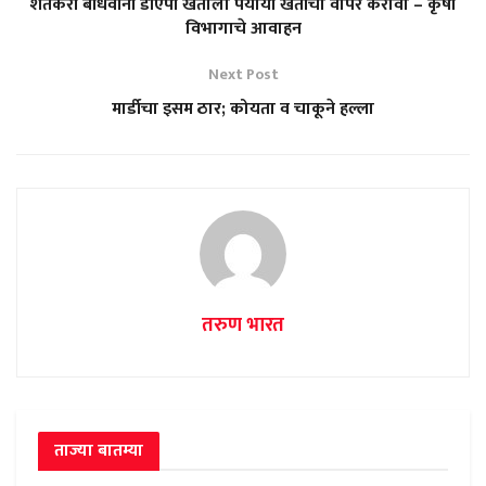
शेतकरी बांधवांनी डीएपी खताला पर्यायी खतांचा वापर करावा – कृषी
विभागाचे आवाहन
Next Post
मार्डीचा इसम ठार; कोयता व चाकूने हल्ला
तरुण भारत
ताज्या बातम्या