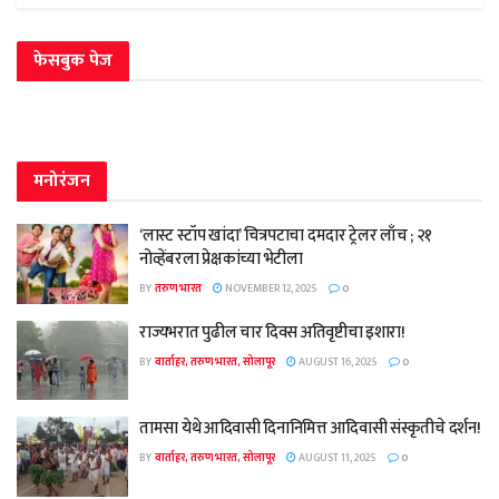
फेसबुक पेज
मनोरंजन
‘लास्ट स्टॉप खांदा’ चित्रपटाचा दमदार ट्रेलर लाँच ; २१
नोव्हेंबरला प्रेक्षकांच्या भेटीला
BY
तरुण भारत
NOVEMBER 12, 2025
0
राज्यभरात पुढील चार दिवस अतिवृष्टीचा इशारा!
BY
वार्ताहर, तरुण भारत, सोलापूर
AUGUST 16, 2025
0
तामसा येथे आदिवासी दिनानिमित्त आदिवासी संस्कृतीचे दर्शन!
BY
वार्ताहर, तरुण भारत, सोलापूर
AUGUST 11, 2025
0