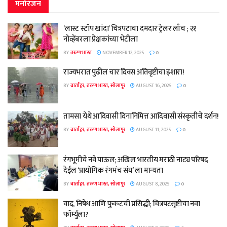
मनोरंजन
‘लास्ट स्टॉप खांदा’ चित्रपटाचा दमदार ट्रेलर लाँच ; २१
नोव्हेंबरला प्रेक्षकांच्या भेटीला
BY
तरुण भारत
NOVEMBER 12, 2025
0
राज्यभरात पुढील चार दिवस अतिवृष्टीचा इशारा!
BY
वार्ताहर, तरुण भारत, सोलापूर
AUGUST 16, 2025
0
तामसा येथे आदिवासी दिनानिमित्त आदिवासी संस्कृतीचे दर्शन!
BY
वार्ताहर, तरुण भारत, सोलापूर
AUGUST 11, 2025
0
रंगभूमीचे नवे पाऊल; अखिल भारतीय मराठी नाट्य परिषद
देईल ‘प्रायोगिक रंगमंच संघ’ ला मान्यता
BY
वार्ताहर, तरुण भारत, सोलापूर
AUGUST 8, 2025
0
वाद, निषेध आणि फुकटची प्रसिद्धी; चित्रपटसृष्टीचा नवा
फॉर्म्युला?