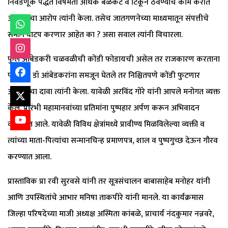
निवडणूक पद्धत विषमता अधिक बळकट व टिकून ठेवण्याचे काम करीत
असल्याचा आरोप त्यांनी केला. तसेच जातगणनेच्या माध्यमातून संपत्तीचे
समान वाटप करणार आहेत का ? असा सवाल त्यांनी विचारला.
फुले आंबेडकरी चळवळीची कोंडी फोडायची असेल तर राजकारण करताना
पदोपदी डॉ आंबेडकरांना समजून घेतले तर निश्चितपणे कोंडी फुटणार
असल्याचा दावा त्यांनी केला. यावेळी अरविंद गोरे यांनी आपले मनोगत व्यक्त
केले. प्रारंभी महामानवांच्या प्रतिमांना पुष्पहार अर्पण करून अभिवादन
करण्यात आले. यावेळी विविध क्षेत्रांमध्ये प्रावीण्य मिळविलेल्या व्यक्ती व
त्यांच्या माता-पित्यांचा सन्मानचिन्ह प्रमाणपत्र, शाल व पुष्पगुच्छ देऊन गौरव
करण्यात आला.
प्रास्ताविक प्रा रवी सुरवसे यांनी तर सूत्रसंचालन बाबासाहेब मनोहर यांनी
आणि उपस्थितांचे आभार मनिषा ताकपीरे यांनी मानले. या कार्यक्रमास
जिल्हा परिषदेच्या माजी अध्यक्ष अस्मिता कांबळे, प्राचार्य नंदकुमार नन्नवरे,