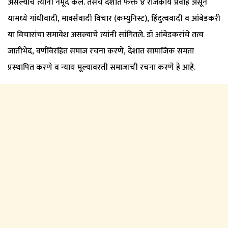
असल्याचे त्यांनी नमूद केले. तसेच देशात फक्त ४ राजकीय प्रवाह असून
यामध्ये गांधीवादी, मार्क्सवादी विचार (कम्युनिस्ट), हिंदुत्ववादी व आंबेडकरी
या विचारांचा समावेश असल्याचे त्यांनी सांगितले. डॉ आंबेडकरांचे तत्व
जातीभेद, वर्णविरहित समाज रचना करणे, देशात सामाजिक समता
प्रस्थापित करणे व न्याय मूल्यावरती समाजाची रचना करणे हे आहे.