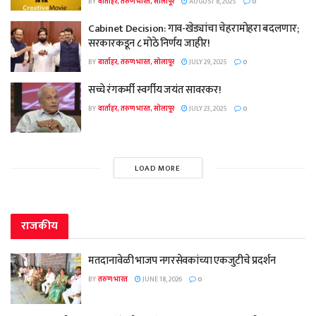
BY
वार्ताहर, तरुण भारत, सोलापूर
AUGUST 8, 2025
0
Cabinet Decision: गाव-खेड्यांचा चेहरामोहरा बदलणार;
सरकारकडून ८ मोठे निर्णय जाहीर!
BY
वार्ताहर, तरुण भारत, सोलापूर
JULY 29, 2025
0
सच्चे रंगकर्मी स्वर्गीय जयंत सावरकर!
BY
वार्ताहर, तरुण भारत, सोलापूर
JULY 23, 2025
0
LOAD MORE
राजकीय
मतदानावेळी भाजप नगरसेवकांच्या एकजुटीचे प्रदर्शन
BY
तरुण भारत
JUNE 18, 2026
0