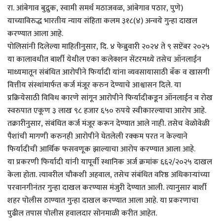
रा. आंबेगाव बुद्रुक, स्वामी समर्थ मठाजवळ, आंबेगाव पठार, पुणे)
याच्याविरुद्ध भारतीय न्याय संहिता कलम ३१८(४) अन्वये गुन्हा दाखल
करण्यात आला आहे.
पोलिसांनी दिलेल्या माहितीनुसार, दि. ४ फेब्रुवारी २०२४ ते ९ सप्टेंबर २०२५
या कालावधीत बार्शी येथील एका कलेक्शन सेंटरमध्ये तसेच ऑनलाईन
माध्यमातून संबंधित आरोपीने फिर्यादी यांना व्यवसायासाठी बँक व खासगी
वित्तीय संस्थांमार्फत कर्ज मंजूर करुन देण्याचे आश्वासन दिले. या
प्रक्रियेसाठी विविध कारणे सांगून आरोपीने फिर्यादीकडून ऑनलाईन व रोख
स्वरुपात एकूण ३ लाख ९८ हजार ६५० रुपये स्वीकारल्याचा आरोप आहे.
तक्रारीनुसार, संबंधित कर्ज मंजूर करून देण्यात आले नाही. तसेच वेळोवेळी
पैशांची मागणी करुनही आरोपीने घेतलेली रक्कम परत न केल्याने
फिर्यादीची आर्थिक फसवणूक झाल्याचा आरोप करण्यात आला आहे.
या प्रकरणी फिर्यादी यांनी यापूर्वी स्थानिक अर्ज क्रमांक ६६२/२०२५ दाखल
केला होता. त्यावरील चौकशी अहवाल, तसेच संबंधित वरिष्ठ अधिकाऱ्यांच्या
परवानगीनंतर गुन्हा दाखल करण्यास मंजुरी देण्यात आली. त्यानुसार बार्शी
शहर पोलीस ठाण्यात गुन्हा दाखल करण्यात आला आहे. या प्रकरणाचा
पुढील तपास पोलीस हवालदार सोनमाळी करीत आहेत.