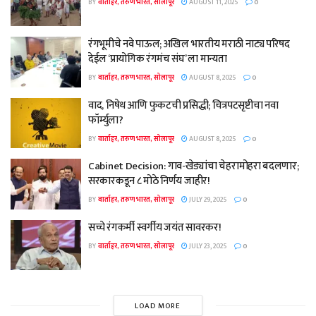
BY
वार्ताहर, तरुण भारत, सोलापूर
AUGUST 11, 2025
0
रंगभूमीचे नवे पाऊल; अखिल भारतीय मराठी नाट्य परिषद
देईल ‘प्रायोगिक रंगमंच संघ’ ला मान्यता
BY
वार्ताहर, तरुण भारत, सोलापूर
AUGUST 8, 2025
0
वाद, निषेध आणि फुकटची प्रसिद्धी; चित्रपटसृष्टीचा नवा
फॉर्म्युला?
BY
वार्ताहर, तरुण भारत, सोलापूर
AUGUST 8, 2025
0
Cabinet Decision: गाव-खेड्यांचा चेहरामोहरा बदलणार;
सरकारकडून ८ मोठे निर्णय जाहीर!
BY
वार्ताहर, तरुण भारत, सोलापूर
JULY 29, 2025
0
सच्चे रंगकर्मी स्वर्गीय जयंत सावरकर!
BY
वार्ताहर, तरुण भारत, सोलापूर
JULY 23, 2025
0
LOAD MORE