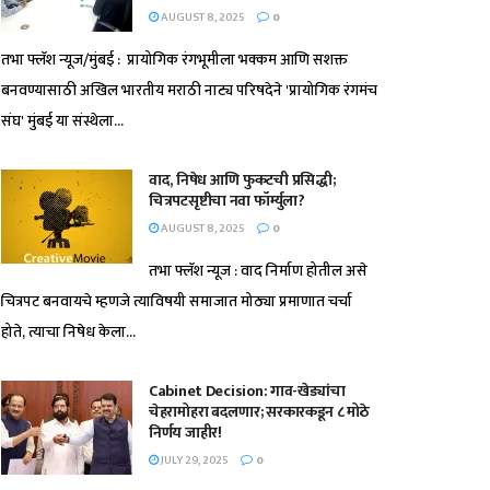
AUGUST 8, 2025
0
तभा फ्लॅश न्यूज/मुंबई : प्रायोगिक रंगभूमीला भक्कम आणि सशक्त
बनवण्यासाठी अखिल भारतीय मराठी नाट्य परिषदेने 'प्रायोगिक रंगमंच
संघ' मुंबई या संस्थेला...
वाद, निषेध आणि फुकटची प्रसिद्धी;
चित्रपटसृष्टीचा नवा फॉर्म्युला?
AUGUST 8, 2025
0
तभा फ्लॅश न्यूज : वाद निर्माण होतील असे
चित्रपट बनवायचे म्हणजे त्याविषयी समाजात मोठ्या प्रमाणात चर्चा
होते, त्याचा निषेध केला...
Cabinet Decision: गाव-खेड्यांचा
चेहरामोहरा बदलणार; सरकारकडून ८ मोठे
निर्णय जाहीर!
JULY 29, 2025
0