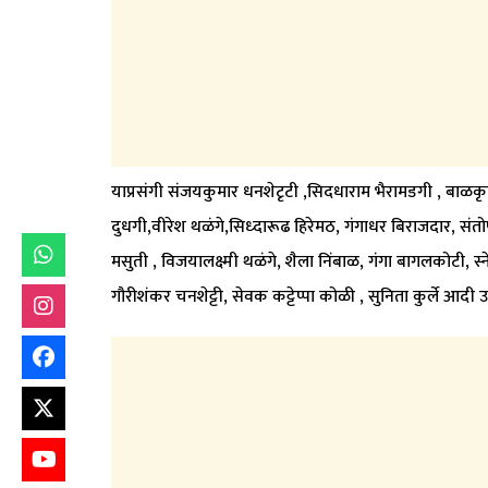
याप्रसंगी संजयकुमार धनशेटृटी ,सिदधाराम भैरामडगी , बाळकृष्
दुधगी,वीरेश थळंगे,सिध्दारूढ हिरेमठ, गंगाधर बिराजदार, संतो
मसुती , विजयालक्ष्मी थळंगे, शैला निंबाळ, गंगा बागलकोटी, स्नेह
गौरीशंकर चनशेट्टी, सेवक कट्टेप्पा कोळी , सुनिता कुर्ले आदी उ