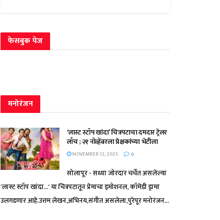
फेसबुक पेज
मनोरंजन
‘लास्ट स्टॉप खांदा’ चित्रपटाचा दमदार ट्रेलर
लाँच ; २१ नोव्हेंबरला प्रेक्षकांच्या भेटीला
NOVEMBER 12, 2025
0
सोलापूर - सध्या जोरदार चर्चेत असलेल्या
'लास्ट स्टॉप खांदा...' या चित्रपटातून प्रेमाचा इमोशनल, कॉमेडी ड्रामा
उलगडणार आहे.उत्तम लेखन,अभिनय,संगीत असलेला,पुरेपूर मनोरंजन...