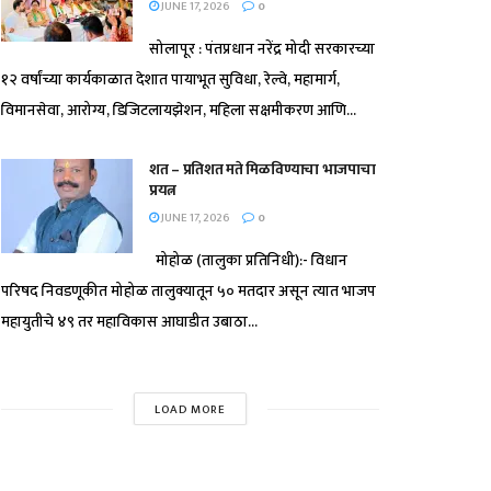
JUNE 17, 2026
0
सोलापूर : पंतप्रधान नरेंद्र मोदी सरकारच्या
१२ वर्षांच्या कार्यकाळात देशात पायाभूत सुविधा, रेल्वे, महामार्ग,
विमानसेवा, आरोग्य, डिजिटलायझेशन, महिला सक्षमीकरण आणि...
शत – प्रतिशत मते मिळविण्याचा भाजपाचा
प्रयत्न
JUNE 17, 2026
0
मोहोळ (तालुका प्रतिनिधी):- विधान
परिषद निवडणूकीत मोहोळ तालुक्यातून ५० मतदार असून त्यात भाजप
महायुतीचे ४९ तर महाविकास आघाडीत उबाठा...
LOAD MORE