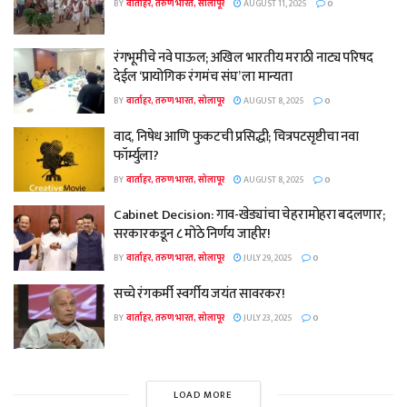
BY
वार्ताहर, तरुण भारत, सोलापूर
AUGUST 11, 2025
0
रंगभूमीचे नवे पाऊल; अखिल भारतीय मराठी नाट्य परिषद
देईल ‘प्रायोगिक रंगमंच संघ’ ला मान्यता
BY
वार्ताहर, तरुण भारत, सोलापूर
AUGUST 8, 2025
0
वाद, निषेध आणि फुकटची प्रसिद्धी; चित्रपटसृष्टीचा नवा
फॉर्म्युला?
BY
वार्ताहर, तरुण भारत, सोलापूर
AUGUST 8, 2025
0
Cabinet Decision: गाव-खेड्यांचा चेहरामोहरा बदलणार;
सरकारकडून ८ मोठे निर्णय जाहीर!
BY
वार्ताहर, तरुण भारत, सोलापूर
JULY 29, 2025
0
सच्चे रंगकर्मी स्वर्गीय जयंत सावरकर!
BY
वार्ताहर, तरुण भारत, सोलापूर
JULY 23, 2025
0
LOAD MORE