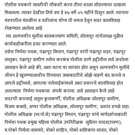
पोलीस पथकाने जास्तीची चौकशी करत तीचा शाळा सोडल्याचा दाखला
मिळवला. त्यावर देखील तिचे वय हे १७ वर्षे ०५ महीने दिसुन आले. त्यानंतर
मंडपातील मंडळींना व वडीलांना योग्य ती समज देवुन सदर बालविवाह
रोखण्यात आलेला आहे.
त्या अल्पवयीन मुलीस बालकल्याण समिती, सोलापूर यांचेसमक्ष पुढील
कार्यवाहीकरीता हजर करण्यात आले.
तसेच निर्भया पथक, पंढरपूर विभाग, पंढरपूर यांनी पंढरपूर शहर, पंढरपूर
तालुका, पंढरपूर ग्रामीण तसेच करकंब पोलीस ठाणे हद्दीतील सर्व जनतेला
आवाहन केले आहे की, अशा घटना या वारंवार होत असुन अल्पवयीन मुलींचे
जीवन हे खुलण्याआधीच तिच्यावर जबाबदारींचे ओझे वाहणे बंद करावे व
आपले हद्दीमध्ये, आपल्या नातेवाईकांमध्ये अशा प्रकारचे बालविवाह होत
असल्यास निर्भया पथकास संपर्क करावा. असे आवाहन केले आहे
सदरची कारवाई अतुल कुलकर्णी, पोलीस अधिक्षक सोलापूर ग्रामीण,
विजय कबाडे, अप्पर पोलीस अधिक्षक, सोलापूर ग्रामीण, प्रशांत डगळे सहा.
पोलीस अधिक्षक (भा.पो.से) पंढरपूर विभाग, पंढरपूर यांचे मार्गदर्शनाखाली
निर्भया पथक प्रमुख महिला पोलीस उपनिरीक्षक सुप्रिया यादव(रावण),
म.पोकॉ निर्मला वाघमारे, पोकॉ शाहिन, पोकॉ शशिकांत सावंत, पोकॉ