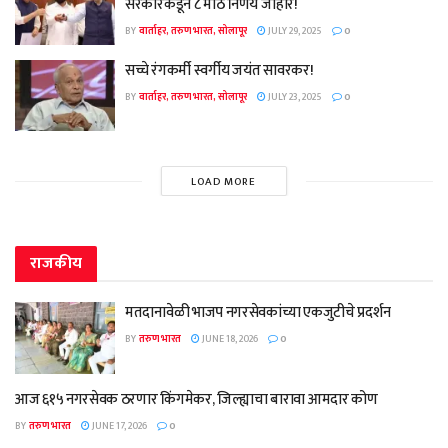
सरकारकडून ८ मोठे निर्णय जाहीर!
BY
वार्ताहर, तरुण भारत, सोलापूर
JULY 29, 2025
0
सच्चे रंगकर्मी स्वर्गीय जयंत सावरकर!
BY
वार्ताहर, तरुण भारत, सोलापूर
JULY 23, 2025
0
LOAD MORE
राजकीय
मतदानावेळी भाजप नगरसेवकांच्या एकजुटीचे प्रदर्शन
BY
तरुण भारत
JUNE 18, 2026
0
आज ६१५ नगरसेवक ठरणार किंगमेकर, जिल्ह्याचा बारावा आमदार कोण
BY
तरुण भारत
JUNE 17, 2026
0