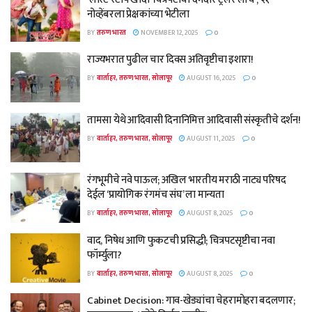
नोव्हेंबरला प्रेक्षकांच्या भेटीला
BY
तरुण भारत
NOVEMBER 12, 2025
0
राज्यभरात पुढील चार दिवस अतिवृष्टीचा इशारा!
BY
वार्ताहर, तरुण भारत, सोलापूर
AUGUST 16, 2025
0
तामसा येथे आदिवासी दिनानिमित्त आदिवासी संस्कृतीचे दर्शन!
BY
वार्ताहर, तरुण भारत, सोलापूर
AUGUST 11, 2025
0
रंगभूमीचे नवे पाऊल; अखिल भारतीय मराठी नाट्य परिषद
देईल ‘प्रायोगिक रंगमंच संघ’ ला मान्यता
BY
वार्ताहर, तरुण भारत, सोलापूर
AUGUST 8, 2025
0
वाद, निषेध आणि फुकटची प्रसिद्धी; चित्रपटसृष्टीचा नवा
फॉर्म्युला?
BY
वार्ताहर, तरुण भारत, सोलापूर
AUGUST 8, 2025
0
Cabinet Decision: गाव-खेड्यांचा चेहरामोहरा बदलणार;