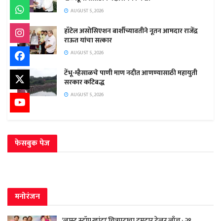
AUGUST 5, 2026
हॉटेल असोसिएशन बार्शीच्यावतीने नूतन आमदार राजेंद्र
राऊत यांचा सत्कार
AUGUST 5, 2026
टेंभू-म्हैसाळचे पाणी माण नदीत आणण्यासाठी महायुती
सरकार कटिबद्ध
AUGUST 5, 2026
फेसबुक पेज
मनोरंजन
‘लास्ट स्टॉप खांदा’ चित्रपटाचा दमदार ट्रेलर लाँच ; २१