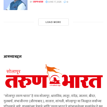
BY
तरुण भारत
JUNE 17, 2026
0
LOAD MORE
आमच्याबद्दल
“सोलापूर तरुण भारत” हे नाव सोलापूर, धाराशिव, लातूर, नांदेड, जालना, बीदर,
गुलबर्गा, संभाजीनगर (औरंगाबाद ), सातारा, सांगली, कोल्हापूर या जिल्ह्यात सर्वांच्या
परिचयाचे आहे. वाचकांच्या प्रेमाचे आणि ‘तरुण भारत’ने सांभाळलेल्या मूल्यांचेच हे यश