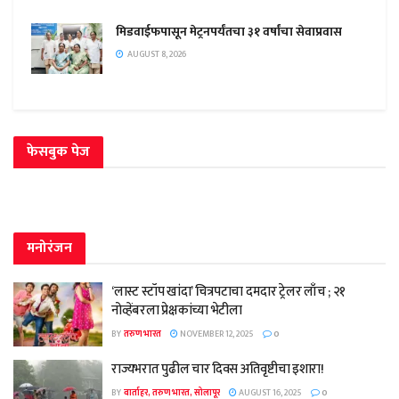
मिडवाईफपासून मेट्रनपर्यंतचा ३१ वर्षांचा सेवाप्रवास
AUGUST 8, 2026
फेसबुक पेज
मनोरंजन
‘लास्ट स्टॉप खांदा’ चित्रपटाचा दमदार ट्रेलर लाँच ; २१
नोव्हेंबरला प्रेक्षकांच्या भेटीला
BY
तरुण भारत
NOVEMBER 12, 2025
0
राज्यभरात पुढील चार दिवस अतिवृष्टीचा इशारा!
BY
वार्ताहर, तरुण भारत, सोलापूर
AUGUST 16, 2025
0