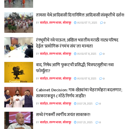
तामसा येथे आदिवासी दिनानिमित्त आदिवासी संस्कृतीचे दर्शन!
BY
वार्ताहर, तरुण भारत, सोलापूर
AUGUST 11, 2025
0
रंगभूमीचे नवे पाऊल; अखिल भारतीय मराठी नाट्य परिषद
देईल ‘प्रायोगिक रंगमंच संघ’ ला मान्यता
BY
वार्ताहर, तरुण भारत, सोलापूर
AUGUST 8, 2025
0
वाद, निषेध आणि फुकटची प्रसिद्धी; चित्रपटसृष्टीचा नवा
फॉर्म्युला?
BY
वार्ताहर, तरुण भारत, सोलापूर
AUGUST 8, 2025
0
Cabinet Decision: गाव-खेड्यांचा चेहरामोहरा बदलणार;
सरकारकडून ८ मोठे निर्णय जाहीर!
BY
वार्ताहर, तरुण भारत, सोलापूर
JULY 29, 2025
0
सच्चे रंगकर्मी स्वर्गीय जयंत सावरकर!
BY
वार्ताहर, तरुण भारत, सोलापूर
JULY 23, 2025
0