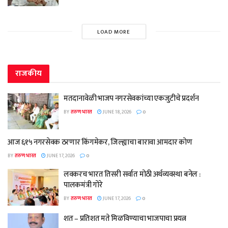
LOAD MORE
राजकीय
मतदानावेळी भाजप नगरसेवकांच्या एकजुटीचे प्रदर्शन
BY
तरुण भारत
JUNE 18, 2026
0
आज ६१५ नगरसेवक ठरणार किंगमेकर, जिल्ह्याचा बारावा आमदार कोण
BY
तरुण भारत
JUNE 17, 2026
0
लवकरच भारत तिसरी सर्वात मोठी अर्थव्यवस्था बनेल :
पालकमंत्री गोरे
BY
तरुण भारत
JUNE 17, 2026
0
शत – प्रतिशत मते मिळविण्याचा भाजपाचा प्रयत्न