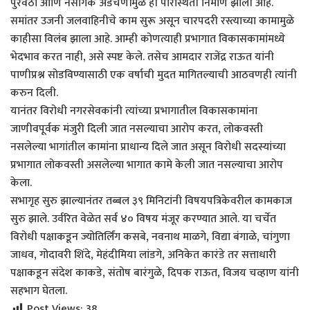
पुरवठा आणि नैसर्गिक अडचणींमुळे ही परिस्थिती निर्माण झाली आहे.
समांतर उजनी जलवाहिनीचे काम सुरू असून चारपदरी रस्त्याच्या कामामुळे
काहीसा विलंब झाला आहे. आम्ही कोणत्याही प्रभागात विकासकामांमध्ये
भेदभाव करत नाही, असे स्पष्ट केले. तसेच आमदार राजेंद्र राऊत यांनी
पाणीप्रश्न सोडविण्यासाठी एक वर्षाची मुदत मागितल्याची आठवणही त्यांनी
करुन दिली.
यानंतर विरोधी नगरसेवकांनी त्यांच्या प्रभागातील विकासकामांना
जाणीवपूर्वक मंजुरी दिली जात नसल्याचा आरोप करत, लोकवस्ती
नसलेल्या भागांतील कामांना प्राधान्य दिले जात असून विरोधी सदस्यांच्या
प्रभागात लोकवस्ती असलेल्या भागात कामे केली जात नसल्याचा आरोप
केला.
सभागृह सुरु झाल्यानंतर तब्बल ३९ मिनिटांनी विषयपत्रिकेवरील कामकाज
सुरु झाले. उर्वरित वेळेत सर्व ४० विषय मंजूर करण्यात आले. या चर्चेत
विरोधी पक्षाकडून ज्योतिर्लिंग कसबे, नवनाथ माळगे, विद्या बंगाळे, चांगुणा
जाधव, गोदावरी शिंदे, मेहंदीमिया लांडगे, अनिकेत कारंडे तर सत्ताधारी
पक्षाकडून संदेश काकडे, संतोष बारंगुळे, दिपक राऊत, विजय चव्हाण यांनी
सहभाग घेतला.
Post Views:
38