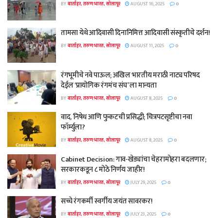
BY
वार्ताहर, तरुण भारत, सोलापूर
AUGUST 16, 2025
0
तामसा येथे आदिवासी दिनानिमित्त आदिवासी संस्कृतीचे दर्शन!
BY
वार्ताहर, तरुण भारत, सोलापूर
AUGUST 11, 2025
0
रंगभूमीचे नवे पाऊल; अखिल भारतीय मराठी नाट्य परिषद
देईल ‘प्रायोगिक रंगमंच संघ’ ला मान्यता
BY
वार्ताहर, तरुण भारत, सोलापूर
AUGUST 8, 2025
0
वाद, निषेध आणि फुकटची प्रसिद्धी; चित्रपटसृष्टीचा नवा
फॉर्म्युला?
BY
वार्ताहर, तरुण भारत, सोलापूर
AUGUST 8, 2025
0
Cabinet Decision: गाव-खेड्यांचा चेहरामोहरा बदलणार;
सरकारकडून ८ मोठे निर्णय जाहीर!
BY
वार्ताहर, तरुण भारत, सोलापूर
JULY 29, 2025
0
सच्चे रंगकर्मी स्वर्गीय जयंत सावरकर!
BY
वार्ताहर, तरुण भारत, सोलापूर
JULY 23, 2025
0