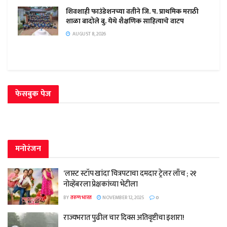
शिवशाही फाउंडेशनच्या वतीने जि. प. प्राथमिक मराठी
शाळा बादोले बु. येथे शैक्षणिक साहित्याचे वाटप
AUGUST 8, 2026
फेसबुक पेज
मनोरंजन
‘लास्ट स्टॉप खांदा’ चित्रपटाचा दमदार ट्रेलर लाँच ; २१
नोव्हेंबरला प्रेक्षकांच्या भेटीला
BY
तरुण भारत
NOVEMBER 12, 2025
0
राज्यभरात पुढील चार दिवस अतिवृष्टीचा इशारा!