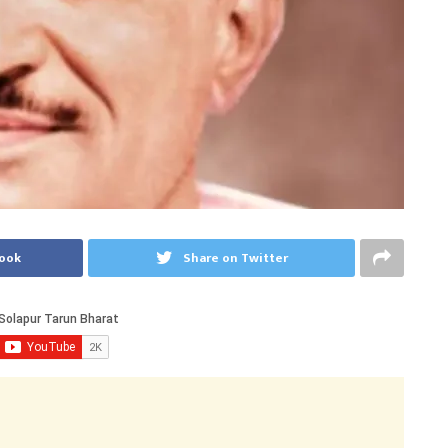
book
Share on Twitter