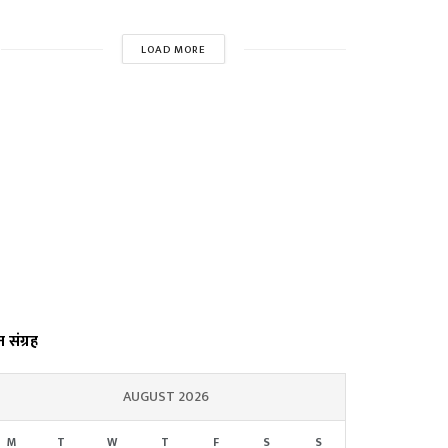
LOAD MORE
्त संग्रह
AUGUST 2026
M
T
W
T
F
S
S