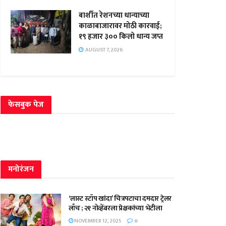
बार्शीत रेशनच्या धान्याच्या
काळाबाजारावर मोठी कारवाई;
१९ हजार ३०० किलो धान्य जप्त
AUGUST 7, 2026
फेसबुक पेज
मनोरंजन
‘लास्ट स्टॉप खांदा’ चित्रपटाचा दमदार ट्रेलर
लाँच ; २१ नोव्हेंबरला प्रेक्षकांच्या भेटीला
NOVEMBER 12, 2025
0