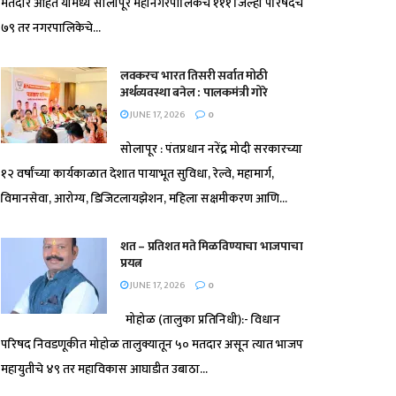
मतदार आहेत यामध्ये सोलापूर महानगरपालिकेचे १११ जिल्हा परिषदेचे
७९ तर नगरपालिकेचे...
लवकरच भारत तिसरी सर्वात मोठी
अर्थव्यवस्था बनेल : पालकमंत्री गोरे
JUNE 17, 2026
0
सोलापूर : पंतप्रधान नरेंद्र मोदी सरकारच्या
१२ वर्षांच्या कार्यकाळात देशात पायाभूत सुविधा, रेल्वे, महामार्ग,
विमानसेवा, आरोग्य, डिजिटलायझेशन, महिला सक्षमीकरण आणि...
शत – प्रतिशत मते मिळविण्याचा भाजपाचा
प्रयत्न
JUNE 17, 2026
0
मोहोळ (तालुका प्रतिनिधी):- विधान
परिषद निवडणूकीत मोहोळ तालुक्यातून ५० मतदार असून त्यात भाजप
महायुतीचे ४९ तर महाविकास आघाडीत उबाठा...