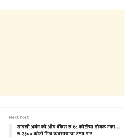
Next Post
सांगली अर्बन कॊ ऑप बँकेस रु.१८ कोटीचा ढोबळ नफा….
रु.२३०० कोटी मिश्र व्यवसायाचा टप्पा पार