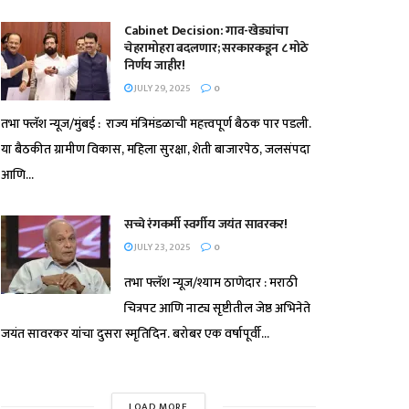
Cabinet Decision: गाव-खेड्यांचा
चेहरामोहरा बदलणार; सरकारकडून ८ मोठे
निर्णय जाहीर!
JULY 29, 2025
0
तभा फ्लॅश न्यूज/मुंबई : राज्य मंत्रिमंडळाची महत्त्वपूर्ण बैठक पार पडली.
या बैठकीत ग्रामीण विकास, महिला सुरक्षा, शेती बाजारपेठ, जलसंपदा
आणि...
सच्चे रंगकर्मी स्वर्गीय जयंत सावरकर!
JULY 23, 2025
0
तभा फ्लॅश न्यूज/श्याम ठाणेदार : मराठी
चित्रपट आणि नाट्य सृष्टीतील जेष्ठ अभिनेते
जयंत सावरकर यांचा दुसरा स्मृतिदिन. बरोबर एक वर्षापूर्वी...
LOAD MORE