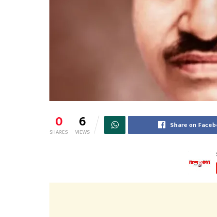
0
6
Share on Face
SHARES
VIEWS