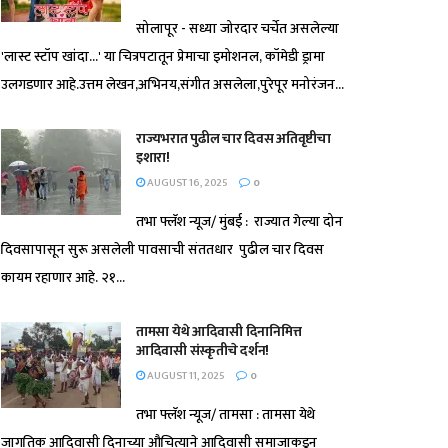
सोलापूर - सध्या जोरदार चर्चेत असलेल्या
'लास्ट स्टॉप खांदा...' या चित्रपटातून प्रेमाचा इमोशनल, कॉमेडी ड्रामा
उलगडणार आहे.उत्तम लेखन,अभिनय,संगीत असलेला,पुरेपूर मनोरंजन...
राज्यभरात पुढील चार दिवस अतिवृष्टीचा
इशारा!
AUGUST 16, 2025
0
तभा फ्लॅश न्यूज/ मुंबई : राज्यात गेल्या दोन
दिवसापासून सुरू असलेली पावसाची संततधार पुढील चार दिवस
कायम रहाणार आहे. २१...
तामसा येथे आदिवासी दिनानिमित्त
आदिवासी संस्कृतीचे दर्शन!
AUGUST 11, 2025
0
तभा फ्लॅश न्यूज/ तामसा : तामसा येथे
जागतिक आदिवासी दिनाच्या औचित्याने आदिवासी समाजाकडून