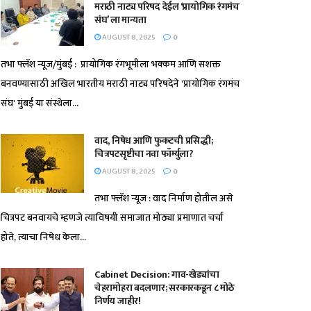
मराठी नाट्य परिषद देईल ‘प्रायोगिक रंगमंच
संघ’ ला मान्यता
AUGUST 8, 2025
0
तभा फ्लॅश न्यूज/मुंबई : प्रायोगिक रंगभूमीला भक्कम आणि सशक्त
बनवण्यासाठी अखिल भारतीय मराठी नाट्य परिषदेने 'प्रायोगिक रंगमंच
संघ' मुंबई या संस्थेला...
वाद, निषेध आणि फुकटची प्रसिद्धी;
चित्रपटसृष्टीचा नवा फॉर्म्युला?
AUGUST 8, 2025
0
तभा फ्लॅश न्यूज : वाद निर्माण होतील असे
चित्रपट बनवायचे म्हणजे त्याविषयी समाजात मोठ्या प्रमाणात चर्चा
होते, त्याचा निषेध केला...
Cabinet Decision: गाव-खेड्यांचा
चेहरामोहरा बदलणार; सरकारकडून ८ मोठे
निर्णय जाहीर!