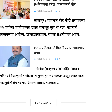
अर्थव्यवस्था बनेल : पालकमंत्री गोरे
JUNE 17, 2026
0
सोलापूर : पंतप्रधान नरेंद्र मोदी सरकारच्या
१२ वर्षांच्या कार्यकाळात देशात पायाभूत सुविधा, रेल्वे, महामार्ग,
विमानसेवा, आरोग्य, डिजिटलायझेशन, महिला सक्षमीकरण आणि...
शत – प्रतिशत मते मिळविण्याचा भाजपाचा
प्रयत्न
JUNE 17, 2026
0
मोहोळ (तालुका प्रतिनिधी):- विधान
परिषद निवडणूकीत मोहोळ तालुक्यातून ५० मतदार असून त्यात भाजप
महायुतीचे ४९ तर महाविकास आघाडीत उबाठा...
LOAD MORE