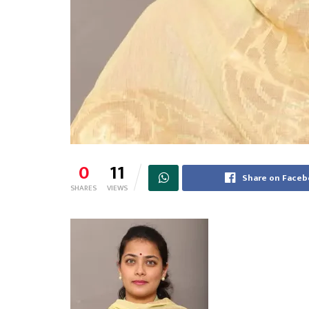
0
11
Share on Face
SHARES
VIEWS