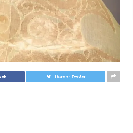
book
Share on Twitter