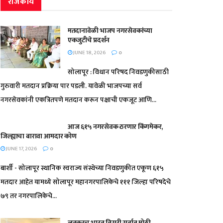
राजकीय
मतदानावेळी भाजप नगरसेवकांच्या
एकजुटीचे प्रदर्शन
JUNE 18, 2026
0
सोलापूर : विधान परिषद निवडणुकीसाठी
गुरुवारी मतदान प्रक्रिया पार पडली. यावेळी भाजपच्या सर्व
नगरसेवकांनी एकत्रितपणे मतदान करून पक्षाची एकजूट आणि...
आज ६१५ नगरसेवक ठरणार किंगमेकर,
जिल्ह्याचा बारावा आमदार कोण
JUNE 17, 2026
0
बार्शी - सोलापूर स्थानिक स्वराज्य संस्थेच्या निवडणुकीत एकूण ६१५
मतदार आहेत यामध्ये सोलापूर महानगरपालिकेचे १११ जिल्हा परिषदेचे
७९ तर नगरपालिकेचे...
लवकरच भारत तिसरी सर्वात मोठी