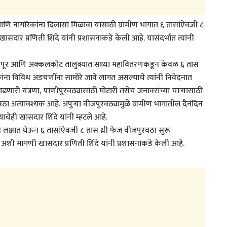
आणि नागरिकांना दिलासा मिळावा यासाठी ग्रामीण भागात ६ तासांऐवजी ८
दार प्रणिती शिंदे यांनी प्रशासनाकडे केली आहे. यासंदर्भात त्यांनी
लापूर आणि अक्कलकोट तालुक्यात सध्या महावितरणकडून केवळ ६ तास
ंना विविध अडचणींना सामोरे जावे लागत असल्याचे त्यांनी निवेदनात
ढणारी यंत्रणा, पाणीपुरवठ्यासाठी मोटारी तसेच जनावरांच्या चाऱ्यासाठी
 अत्यावश्यक आहे. अपुऱ्या वीजपुरवठ्यामुळे ग्रामीण भागातील दैनंदिन
ेही खासदार शिंदे यांनी म्हटले आहे.
क्षात घेऊन ६ तासांऐवजी ८ तास थ्री फेज वीजपुरवठा सुरू
त, अशी मागणी खासदार प्रणिती शिंदे यांनी प्रशासनाकडे केली आहे.