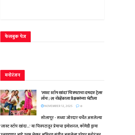
फेसबुक पेज
मनोरंजन
‘लास्ट स्टॉप खांदा’ चित्रपटाचा दमदार ट्रेलर
लाँच ; २१ नोव्हेंबरला प्रेक्षकांच्या भेटीला
NOVEMBER 12, 2025
0
सोलापूर - सध्या जोरदार चर्चेत असलेल्या
'लास्ट स्टॉप खांदा...' या चित्रपटातून प्रेमाचा इमोशनल, कॉमेडी ड्रामा
उलगडणार आहे.उत्तम लेखन,अभिनय,संगीत असलेला,पुरेपूर मनोरंजन...