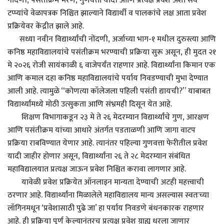
नोंदणी, पसंतीक्रम भरणे, गुणवत्ता यादी आणि प्रत्यक्ष प्रवेश अशा सर्व
टप्प्यांचे वेळापत्रक निश्चित झाल्याने विद्यार्थी व पालकांचे लक्ष आता प्रवेश
प्रक्रियेवर केंद्रीत झाले आहे.
सध्या नवीन विद्यार्थ्यांची नोंदणी, अर्जाच्या भाग-१ मधील दुरुस्त्या आणि
कनिष्ठ महाविद्यालयांचे पसंतीक्रम भरण्याची प्रक्रिया सुरू असून, ही मुदत २१
मे २०२६ रोजी सायंकाळी ६ वाजेपर्यंत राहणार आहे. विद्यार्थ्यांना किमान एक
आणि कमाल दहा कनिष्ठ महाविद्यालयांचे पर्याय निवडण्याची मुभा देण्यात
आली आहे. त्यामुळे “कोणत्या कॉलेजला पहिली पसंती द्यायची?” याबाबत
विद्यार्थ्यांमध्ये मोठी उत्सुकता आणि संभ्रमही दिसून येत आहे.
शिक्षण विभागाकडून २३ मे ते २६ मेदरम्यान विद्यार्थ्यांचे गुण, आरक्षण
आणि पसंतीक्रम यांच्या आधारे अंतर्गत पडताळणी आणि जागा वाटप
प्रक्रिया राबविण्यात येणार आहे. त्यानंतर पहिल्या गुणवत्ता फेरीतील प्रवेश
यादी जाहीर होणार असून, विद्यार्थ्यांना २६ ते २८ मेदरम्यान संबंधित
महाविद्यालयात प्रत्यक्ष जाऊन प्रवेश निश्चित करावा लागणार आहे.
यावेळी प्रवेश प्रक्रियेत ऑनलाइन मान्यता देण्याची अटही महत्त्वाची
ठरणार आहे. विद्यार्थ्यांना मिळालेले महाविद्यालय मान्य असल्यास स्वतःच्या
लॉगिनमधून ‘प्रवेशासाठी पुढे जा’ हा पर्याय निवडणे बंधनकारक राहणार
आहे. ही प्रक्रिया पूर्ण केल्यानंतरच प्रत्यक्ष प्रवेश ग्राह्य धरला जाणार