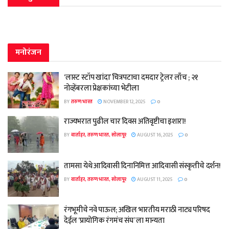
मनोरंजन
‘लास्ट स्टॉप खांदा’ चित्रपटाचा दमदार ट्रेलर लाँच ; २१
नोव्हेंबरला प्रेक्षकांच्या भेटीला
BY
तरुण भारत
NOVEMBER 12, 2025
0
राज्यभरात पुढील चार दिवस अतिवृष्टीचा इशारा!
BY
वार्ताहर, तरुण भारत, सोलापूर
AUGUST 16, 2025
0
तामसा येथे आदिवासी दिनानिमित्त आदिवासी संस्कृतीचे दर्शन!
BY
वार्ताहर, तरुण भारत, सोलापूर
AUGUST 11, 2025
0
रंगभूमीचे नवे पाऊल; अखिल भारतीय मराठी नाट्य परिषद
देईल ‘प्रायोगिक रंगमंच संघ’ ला मान्यता