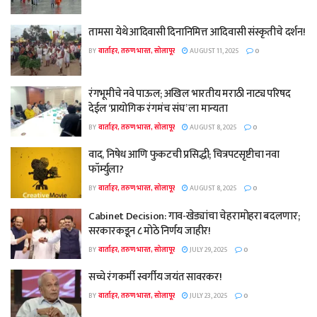
तामसा येथे आदिवासी दिनानिमित्त आदिवासी संस्कृतीचे दर्शन!
BY
वार्ताहर, तरुण भारत, सोलापूर
AUGUST 11, 2025
0
रंगभूमीचे नवे पाऊल; अखिल भारतीय मराठी नाट्य परिषद
देईल ‘प्रायोगिक रंगमंच संघ’ ला मान्यता
BY
वार्ताहर, तरुण भारत, सोलापूर
AUGUST 8, 2025
0
वाद, निषेध आणि फुकटची प्रसिद्धी; चित्रपटसृष्टीचा नवा
फॉर्म्युला?
BY
वार्ताहर, तरुण भारत, सोलापूर
AUGUST 8, 2025
0
Cabinet Decision: गाव-खेड्यांचा चेहरामोहरा बदलणार;
सरकारकडून ८ मोठे निर्णय जाहीर!
BY
वार्ताहर, तरुण भारत, सोलापूर
JULY 29, 2025
0
सच्चे रंगकर्मी स्वर्गीय जयंत सावरकर!
BY
वार्ताहर, तरुण भारत, सोलापूर
JULY 23, 2025
0