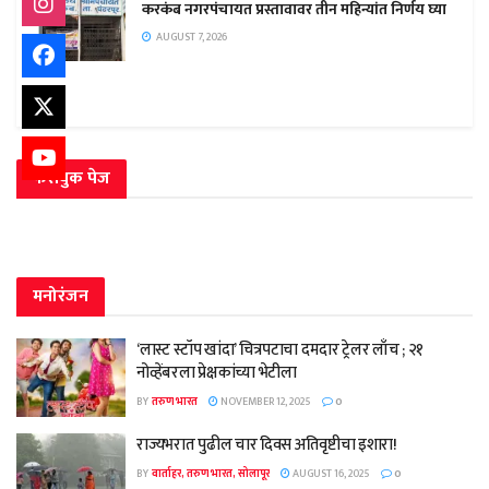
करकंब नगरपंचायत प्रस्तावावर तीन महिन्यांत निर्णय घ्या
AUGUST 7, 2026
फेसबुक पेज
मनोरंजन
‘लास्ट स्टॉप खांदा’ चित्रपटाचा दमदार ट्रेलर लाँच ; २१
नोव्हेंबरला प्रेक्षकांच्या भेटीला
BY
तरुण भारत
NOVEMBER 12, 2025
0
राज्यभरात पुढील चार दिवस अतिवृष्टीचा इशारा!
BY
वार्ताहर, तरुण भारत, सोलापूर
AUGUST 16, 2025
0