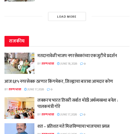
LOAD MORE
राजकीय
मतदानावेळी भाजप नगरसेवकांच्या एकजुटीचे प्रदर्शन
BY
तरुण भारत
JUNE 18, 2026
0
आज ६१५ नगरसेवक ठरणार किंगमेकर, जिल्ह्याचा बारावा आमदार कोण
BY
तरुण भारत
JUNE 17, 2026
0
लवकरच भारत तिसरी सर्वात मोठी अर्थव्यवस्था बनेल :
पालकमंत्री गोरे
BY
तरुण भारत
JUNE 17, 2026
0
शत – प्रतिशत मते मिळविण्याचा भाजपाचा प्रयत्न