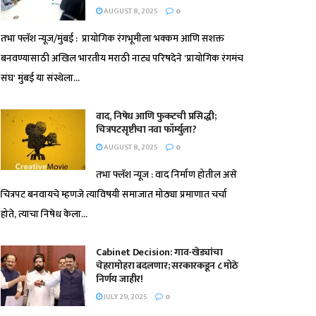
AUGUST 8, 2025
0
तभा फ्लॅश न्यूज/मुंबई : प्रायोगिक रंगभूमीला भक्कम आणि सशक्त
बनवण्यासाठी अखिल भारतीय मराठी नाट्य परिषदेने 'प्रायोगिक रंगमंच
संघ' मुंबई या संस्थेला...
वाद, निषेध आणि फुकटची प्रसिद्धी;
चित्रपटसृष्टीचा नवा फॉर्म्युला?
AUGUST 8, 2025
0
तभा फ्लॅश न्यूज : वाद निर्माण होतील असे
चित्रपट बनवायचे म्हणजे त्याविषयी समाजात मोठ्या प्रमाणात चर्चा
होते, त्याचा निषेध केला...
Cabinet Decision: गाव-खेड्यांचा
चेहरामोहरा बदलणार; सरकारकडून ८ मोठे
निर्णय जाहीर!
JULY 29, 2025
0