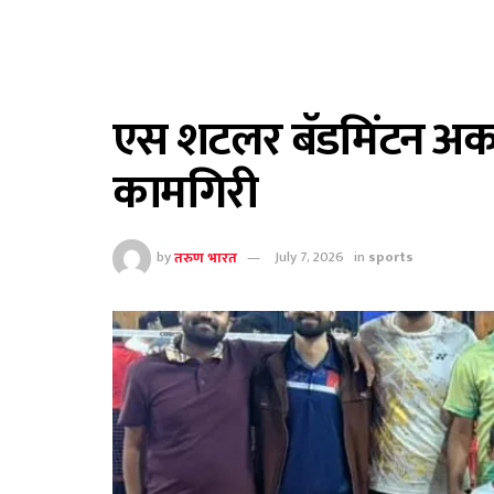
एस शटलर बॅडमिंटन अका
कामगिरी
by
तरुण भारत
July 7, 2026
in
sports