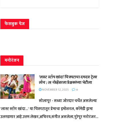
फेसबुक पेज
मनोरंजन
‘लास्ट स्टॉप खांदा’ चित्रपटाचा दमदार ट्रेलर
लाँच ; २१ नोव्हेंबरला प्रेक्षकांच्या भेटीला
NOVEMBER 12, 2025
0
सोलापूर - सध्या जोरदार चर्चेत असलेल्या
'लास्ट स्टॉप खांदा...' या चित्रपटातून प्रेमाचा इमोशनल, कॉमेडी ड्रामा
उलगडणार आहे.उत्तम लेखन,अभिनय,संगीत असलेला,पुरेपूर मनोरंजन...