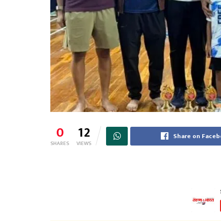
0
12
Share on Face
SHARES
VIEWS