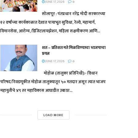
JUNE 17, 2026
0
सोलापूर : पंतप्रधान नरेंद्र मोदी सरकारच्या
१२ वर्षांच्या कार्यकाळात देशात पायाभूत सुविधा, रेल्वे, महामार्ग,
विमानसेवा, आरोग्य, डिजिटलायझेशन, महिला सक्षमीकरण आणि...
शत – प्रतिशत मते मिळविण्याचा भाजपाचा
प्रयत्न
JUNE 17, 2026
0
मोहोळ (तालुका प्रतिनिधी):- विधान
परिषद निवडणूकीत मोहोळ तालुक्यातून ५० मतदार असून त्यात भाजप
महायुतीचे ४९ तर महाविकास आघाडीत उबाठा...
LOAD MORE