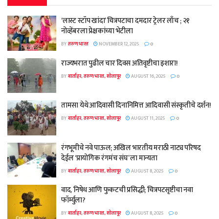
‘लास्ट स्टॉप खांदा’ चित्रपटाचा दमदार ट्रेलर लाँच ; २१
नोव्हेंबरला प्रेक्षकांच्या भेटीला
BY
तरुण भारत
NOVEMBER 12, 2025
0
राज्यभरात पुढील चार दिवस अतिवृष्टीचा इशारा!
BY
वार्ताहर, तरुण भारत, सोलापूर
AUGUST 16, 2025
0
तामसा येथे आदिवासी दिनानिमित्त आदिवासी संस्कृतीचे दर्शन!
BY
वार्ताहर, तरुण भारत, सोलापूर
AUGUST 11, 2025
0
रंगभूमीचे नवे पाऊल; अखिल भारतीय मराठी नाट्य परिषद
देईल ‘प्रायोगिक रंगमंच संघ’ ला मान्यता
BY
वार्ताहर, तरुण भारत, सोलापूर
AUGUST 8, 2025
0
वाद, निषेध आणि फुकटची प्रसिद्धी; चित्रपटसृष्टीचा नवा
फॉर्म्युला?
BY
वार्ताहर, तरुण भारत, सोलापूर
AUGUST 8, 2025
0