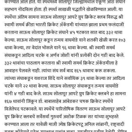
करण्यात आले होते. या स्पर्धेमध्ये सोलापूर जिल्ह्यामधील एकूण आठ संघाने
सहभाग नोंदविला होता. ही स्पर्धा साखळी पद्धतीने खेळविण्यात आली. या
स्पर्धेचा अंतिम सामना साऊथ सोलापूर आपटे ग्रुप क्रिकेट क्लब विरुद्ध श्री
स्वामी समर्थ क्रीडा भारती क्रिकेट ॲकॅडमी यांच्यात झाला प्रथम फलंदाजी
करताना साऊथ सोलापूर क्रिकेट संघाने ४५ षटकात सात बाद ३३२ धावा
केल्या. साऊथ सोलापूर कडून तन्मय वाघमोडे याने शतकी खेळी करत १०३
धावा केल्या, तर वेदांत भोसले याने ९६ धावा केल्या. श्री स्वामी समर्थ
संघाकडून आदित्य चटके व अर्णव जोशी यांनी प्रत्येकी दोन गडी बाद केले.
३३२ धावांचा पाठलाग करताना श्री स्वामी समर्थ क्रिकेट ॲकॅडमीला हे
आवाहन पेलवले नाही. त्यांचा संघ सर्व बाद १६५ धावाच करू शकला.
त्यांच्या संघाकडून यशराज शिंदे याने सर्वाधिक ३९ धावा केल्या तर आदित्य
चटके याने २२ धावा केल्या. साऊथ सोलापूर संघाकडून तन्मय वाघमोडे
यांनी ४ गडी बाद केले. साउथ सोलापूर आपटे ग्रुप क्रिकेट क्लबने हा सामना
१६७ धावांनी जिंकून डॉ. बाबासाहेब आंबेडकर चषक क्रिकेट स्पर्धेचे
विजेतेपद पटकावले. या स्पर्धेचे पारितोषिक वितरण साऊथ सोलापूर आपटे
ग्रुप क्रिकेट क्लबचे सर्वेसर्वा गुरुवर्य अशोक टिळक सर यांच्या शुभहस्ते
करण्यात आला तर यावेळी माजी ज्येष्ठ क्रिकेटपटू अनिल सांब्रानी, राष्ट्रवादी