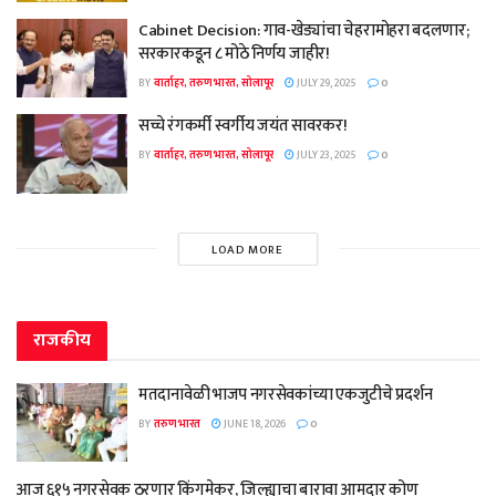
Cabinet Decision: गाव-खेड्यांचा चेहरामोहरा बदलणार;
सरकारकडून ८ मोठे निर्णय जाहीर!
BY
वार्ताहर, तरुण भारत, सोलापूर
JULY 29, 2025
0
सच्चे रंगकर्मी स्वर्गीय जयंत सावरकर!
BY
वार्ताहर, तरुण भारत, सोलापूर
JULY 23, 2025
0
LOAD MORE
राजकीय
मतदानावेळी भाजप नगरसेवकांच्या एकजुटीचे प्रदर्शन
BY
तरुण भारत
JUNE 18, 2026
0
आज ६१५ नगरसेवक ठरणार किंगमेकर, जिल्ह्याचा बारावा आमदार कोण