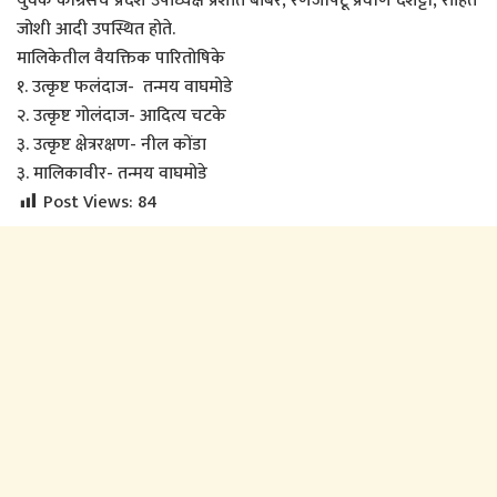
युवक काँग्रेसचे प्रदेश उपाध्यक्ष प्रशांत बाबर, रणजीपटू प्रवीण देशेट्टी, रोहित
जोशी आदी उपस्थित होते.
मालिकेतील वैयक्तिक पारितोषिके
१. उत्कृष्ट फलंदाज- तन्मय वाघमोडे
२. उत्कृष्ट गोलंदाज- आदित्य चटके
३. उत्कृष्ट क्षेत्ररक्षण- नील कोंडा
३. मालिकावीर- तन्मय वाघमोडे
Post Views:
84