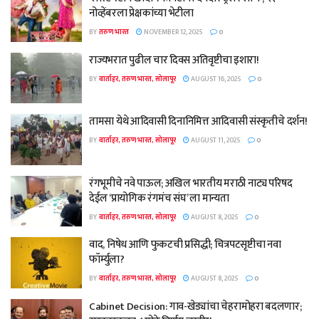
नोव्हेंबरला प्रेक्षकांच्या भेटीला
BY
तरुण भारत
NOVEMBER 12, 2025
0
राज्यभरात पुढील चार दिवस अतिवृष्टीचा इशारा!
BY
वार्ताहर, तरुण भारत, सोलापूर
AUGUST 16, 2025
0
तामसा येथे आदिवासी दिनानिमित्त आदिवासी संस्कृतीचे दर्शन!
BY
वार्ताहर, तरुण भारत, सोलापूर
AUGUST 11, 2025
0
रंगभूमीचे नवे पाऊल; अखिल भारतीय मराठी नाट्य परिषद
देईल ‘प्रायोगिक रंगमंच संघ’ ला मान्यता
BY
वार्ताहर, तरुण भारत, सोलापूर
AUGUST 8, 2025
0
वाद, निषेध आणि फुकटची प्रसिद्धी; चित्रपटसृष्टीचा नवा
फॉर्म्युला?
BY
वार्ताहर, तरुण भारत, सोलापूर
AUGUST 8, 2025
0
Cabinet Decision: गाव-खेड्यांचा चेहरामोहरा बदलणार;