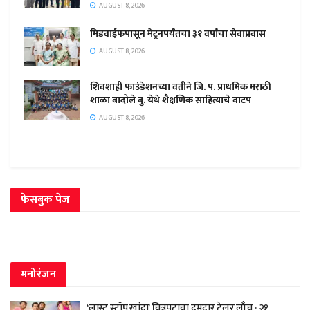
AUGUST 8, 2026
मिडवाईफपासून मेट्रनपर्यंतचा ३१ वर्षांचा सेवाप्रवास
AUGUST 8, 2026
शिवशाही फाउंडेशनच्या वतीने जि. प. प्राथमिक मराठी
शाळा बादोले बु. येथे शैक्षणिक साहित्याचे वाटप
AUGUST 8, 2026
फेसबुक पेज
मनोरंजन
‘लास्ट स्टॉप खांदा’ चित्रपटाचा दमदार ट्रेलर लाँच ; २१