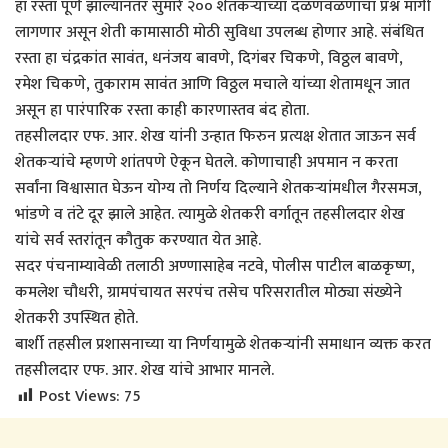
हा रस्ता पूर्ण झाल्यानंतर सुमारे २०० शेतकऱ्यांच्या दळणवळणाचा प्रश्न मार्गी
लागणार असून शेती कामासाठी मोठी सुविधा उपलब्ध होणार आहे. संबंधित
रस्ता हा चंद्रकांत सावंत, धनंजय बावणे, दिगंबर चिकणे, विठ्ठल बावणे,
रमेश चिकणे, तुकाराम सावंत आणि विठ्ठल मचाले यांच्या शेतामधून जात
असून हा पारंपारिक रस्ता काही कारणास्तव बंद होता.
तहसीलदार एफ. आर. शेख यांनी उन्हात फिरुन प्रत्यक्ष शेतात जाऊन सर्व
शेतकऱ्यांचे म्हणणे शांतपणे ऐकून घेतले. कोणाचाही अपमान न करता
सर्वांना विश्वासात घेऊन योग्य तो निर्णय दिल्याने शेतकऱ्यांमधील गैरसमज,
भांडणे व तंटे दूर झाले आहेत. त्यामुळे शेतकरी वर्गातून तहसीलदार शेख
यांचे सर्व स्तरांतून कौतुक करण्यात येत आहे.
सदर पंचनाम्यावेळी तलाठी अण्णासाहेब नटवे, पोलीस पाटील बाळकृष्ण,
कमलेश चौधरी, ग्रामपंचायत सरपंच तसेच परिसरातील मोठ्या संख्येने
शेतकरी उपस्थित होते.
बार्शी तहसील प्रशासनाच्या या निर्णयामुळे शेतकऱ्यांनी समाधान व्यक्त करत
तहसीलदार एफ. आर. शेख यांचे आभार मानले.
Post Views:
75