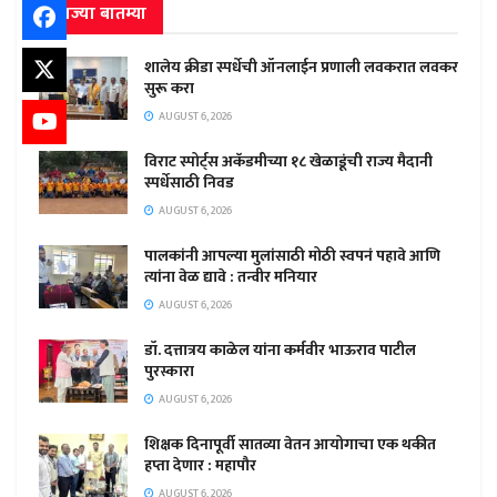
ताज्या बातम्या
शालेय क्रीडा स्पर्धेची ऑनलाईन प्रणाली लवकरात लवकर
सुरू करा
AUGUST 6, 2026
विराट स्पोर्ट्स अकॅडमीच्या १८ खेळाडूंची राज्य मैदानी
स्पर्धेसाठी निवड
AUGUST 6, 2026
पालकांनी आपल्या मुलांसाठी मोठी स्वपनं पहावे आणि
त्यांना वेळ द्यावे : तन्वीर मनियार
AUGUST 6, 2026
डॉ. दत्तात्रय काळेल यांना कर्मवीर भाऊराव पाटील
पुरस्कारा
AUGUST 6, 2026
शिक्षक दिनापूर्वी सातव्या वेतन आयोगाचा एक थकीत
हप्ता देणार : महापौर
AUGUST 6, 2026