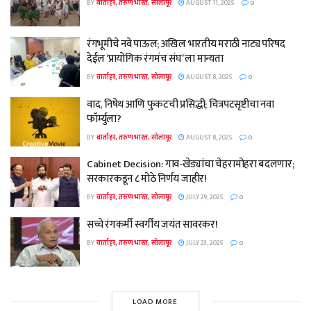
BY
वार्ताहर, तरुण भारत, सोलापूर
AUGUST 11, 2025
0
रंगभूमीचे नवे पाऊल; अखिल भारतीय मराठी नाट्य परिषद
देईल ‘प्रायोगिक रंगमंच संघ’ ला मान्यता
BY
वार्ताहर, तरुण भारत, सोलापूर
AUGUST 8, 2025
0
वाद, निषेध आणि फुकटची प्रसिद्धी; चित्रपटसृष्टीचा नवा
फॉर्म्युला?
BY
वार्ताहर, तरुण भारत, सोलापूर
AUGUST 8, 2025
0
Cabinet Decision: गाव-खेड्यांचा चेहरामोहरा बदलणार;
सरकारकडून ८ मोठे निर्णय जाहीर!
BY
वार्ताहर, तरुण भारत, सोलापूर
JULY 29, 2025
0
सच्चे रंगकर्मी स्वर्गीय जयंत सावरकर!
BY
वार्ताहर, तरुण भारत, सोलापूर
JULY 23, 2025
0
LOAD MORE