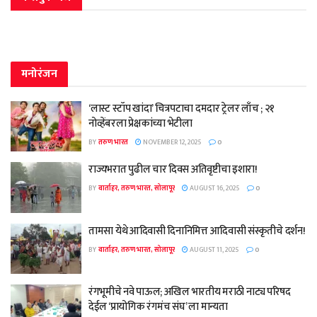
मनोरंजन
‘लास्ट स्टॉप खांदा’ चित्रपटाचा दमदार ट्रेलर लाँच ; २१
नोव्हेंबरला प्रेक्षकांच्या भेटीला
BY
तरुण भारत
NOVEMBER 12, 2025
0
राज्यभरात पुढील चार दिवस अतिवृष्टीचा इशारा!
BY
वार्ताहर, तरुण भारत, सोलापूर
AUGUST 16, 2025
0
तामसा येथे आदिवासी दिनानिमित्त आदिवासी संस्कृतीचे दर्शन!
BY
वार्ताहर, तरुण भारत, सोलापूर
AUGUST 11, 2025
0
रंगभूमीचे नवे पाऊल; अखिल भारतीय मराठी नाट्य परिषद
देईल ‘प्रायोगिक रंगमंच संघ’ ला मान्यता