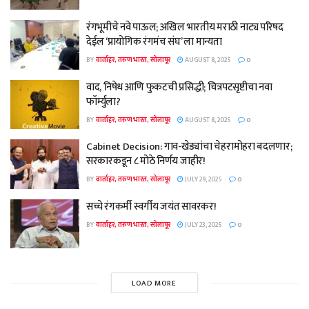
रंगभूमीचे नवे पाऊल; अखिल भारतीय मराठी नाट्य परिषद
देईल ‘प्रायोगिक रंगमंच संघ’ ला मान्यता
BY
वार्ताहर, तरुण भारत, सोलापूर
AUGUST 8, 2025
0
वाद, निषेध आणि फुकटची प्रसिद्धी; चित्रपटसृष्टीचा नवा
फॉर्म्युला?
BY
वार्ताहर, तरुण भारत, सोलापूर
AUGUST 8, 2025
0
Cabinet Decision: गाव-खेड्यांचा चेहरामोहरा बदलणार;
सरकारकडून ८ मोठे निर्णय जाहीर!
BY
वार्ताहर, तरुण भारत, सोलापूर
JULY 29, 2025
0
सच्चे रंगकर्मी स्वर्गीय जयंत सावरकर!
BY
वार्ताहर, तरुण भारत, सोलापूर
JULY 23, 2025
0
LOAD MORE