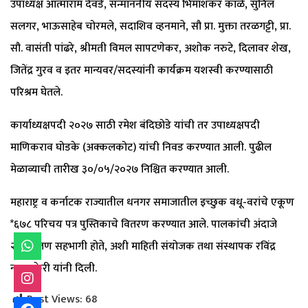
उपाध्यक्ष आत्माराम देवडे, सन्माननीय सदस्य भिमाशंकर काळे, सुनिल
सलगर, भाऊसाहेब चोरमले, सदाशिव व्हनमाने, सौ प्रा. मुक्ता तरळगट्टी, प्रा.
सौ. वासंती पांढरे, श्रीमती विमल सापटणेकर, अशोक नरुटे, दिलावर शेख,
जितेंद्र गुरव व इतर मान्यवर/सदस्यांनी कार्यक्रम यशस्वी करण्यासाठी
परिश्रम घेतले.
कार्याध्यक्षपदी २०२७ साठी रमेश बंदिछोडे यांची तर उपाध्यक्षपदी
माणिकराव घोडके (अक्कलकोट) यांची निवड करण्यात आली. पुढील
मेळाव्याची तारीख ३०/०५/२०२७ निश्चित करण्यात आली.
महाराष्ट्र व कर्नाटक राज्यातील धनगर समाजातील इच्छुक वधू-वरांचे एकूण
*६७८ परिचय पत्र पुस्तिकाचे वितरण करण्यात आले. पालकांची अंदाजे
२२०० जण सहभागी होते, अशी माहिती संयोजक तथा संस्थापक रविंद्र
नागणकेरी यांनी दिली.
Post Views:
68