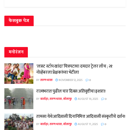
फेसबुक पेज
मनोरंजन
‘लास्ट स्टॉप खांदा’ चित्रपटाचा दमदार ट्रेलर लाँच ; २१
नोव्हेंबरला प्रेक्षकांच्या भेटीला
BY
तरुण भारत
NOVEMBER 12, 2025
0
राज्यभरात पुढील चार दिवस अतिवृष्टीचा इशारा!
BY
वार्ताहर, तरुण भारत, सोलापूर
AUGUST 16, 2025
0
तामसा येथे आदिवासी दिनानिमित्त आदिवासी संस्कृतीचे दर्शन!
BY
वार्ताहर, तरुण भारत, सोलापूर
AUGUST 11, 2025
0