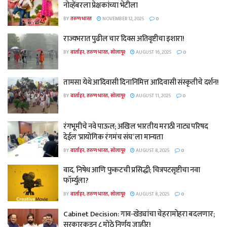
नोव्हेंबरला प्रेक्षकांच्या भेटीला
BY
तरुण भारत
NOVEMBER 12, 2025
0
राज्यभरात पुढील चार दिवस अतिवृष्टीचा इशारा!
BY
वार्ताहर, तरुण भारत, सोलापूर
AUGUST 16, 2025
0
तामसा येथे आदिवासी दिनानिमित्त आदिवासी संस्कृतीचे दर्शन!
BY
वार्ताहर, तरुण भारत, सोलापूर
AUGUST 11, 2025
0
रंगभूमीचे नवे पाऊल; अखिल भारतीय मराठी नाट्य परिषद
देईल ‘प्रायोगिक रंगमंच संघ’ ला मान्यता
BY
वार्ताहर, तरुण भारत, सोलापूर
AUGUST 8, 2025
0
वाद, निषेध आणि फुकटची प्रसिद्धी; चित्रपटसृष्टीचा नवा
फॉर्म्युला?
BY
वार्ताहर, तरुण भारत, सोलापूर
AUGUST 8, 2025
0
Cabinet Decision: गाव-खेड्यांचा चेहरामोहरा बदलणार;
सरकारकडून ८ मोठे निर्णय जाहीर!