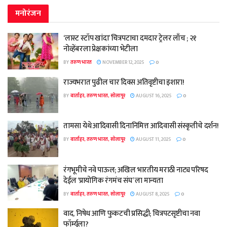
मनोरंजन
‘लास्ट स्टॉप खांदा’ चित्रपटाचा दमदार ट्रेलर लाँच ; २१
नोव्हेंबरला प्रेक्षकांच्या भेटीला
BY
तरुण भारत
NOVEMBER 12, 2025
0
राज्यभरात पुढील चार दिवस अतिवृष्टीचा इशारा!
BY
वार्ताहर, तरुण भारत, सोलापूर
AUGUST 16, 2025
0
तामसा येथे आदिवासी दिनानिमित्त आदिवासी संस्कृतीचे दर्शन!
BY
वार्ताहर, तरुण भारत, सोलापूर
AUGUST 11, 2025
0
रंगभूमीचे नवे पाऊल; अखिल भारतीय मराठी नाट्य परिषद
देईल ‘प्रायोगिक रंगमंच संघ’ ला मान्यता
BY
वार्ताहर, तरुण भारत, सोलापूर
AUGUST 8, 2025
0
वाद, निषेध आणि फुकटची प्रसिद्धी; चित्रपटसृष्टीचा नवा
फॉर्म्युला?