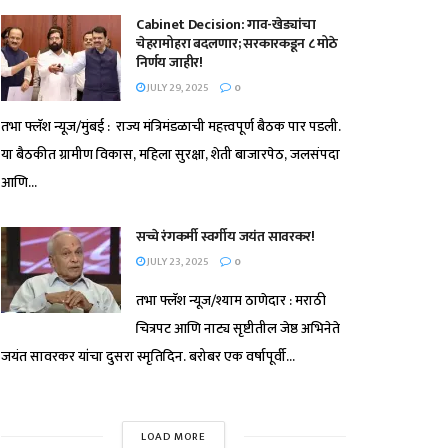
Cabinet Decision: गाव-खेड्यांचा
चेहरामोहरा बदलणार; सरकारकडून ८ मोठे
निर्णय जाहीर!
JULY 29, 2025
0
तभा फ्लॅश न्यूज/मुंबई : राज्य मंत्रिमंडळाची महत्त्वपूर्ण बैठक पार पडली.
या बैठकीत ग्रामीण विकास, महिला सुरक्षा, शेती बाजारपेठ, जलसंपदा
आणि...
सच्चे रंगकर्मी स्वर्गीय जयंत सावरकर!
JULY 23, 2025
0
तभा फ्लॅश न्यूज/श्याम ठाणेदार : मराठी
चित्रपट आणि नाट्य सृष्टीतील जेष्ठ अभिनेते
जयंत सावरकर यांचा दुसरा स्मृतिदिन. बरोबर एक वर्षापूर्वी...
LOAD MORE