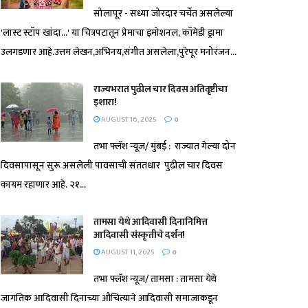
सोलापूर - सध्या जोरदार चर्चेत असलेल्या
'लास्ट स्टॉप खांदा...' या चित्रपटातून प्रेमाचा इमोशनल, कॉमेडी ड्रामा
उलगडणार आहे.उत्तम लेखन,अभिनय,संगीत असलेला,पुरेपूर मनोरंजन...
राज्यभरात पुढील चार दिवस अतिवृष्टीचा
इशारा!
AUGUST 16, 2025
0
तभा फ्लॅश न्यूज/ मुंबई : राज्यात गेल्या दोन
दिवसापासून सुरू असलेली पावसाची संततधार पुढील चार दिवस
कायम रहाणार आहे. २१...
तामसा येथे आदिवासी दिनानिमित्त
आदिवासी संस्कृतीचे दर्शन!
AUGUST 11, 2025
0
तभा फ्लॅश न्यूज/ तामसा : तामसा येथे
जागतिक आदिवासी दिनाच्या औचित्याने आदिवासी समाजाकडून