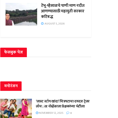
टेंभू-म्हैसाळचे पाणी माण नदीत
आणण्यासाठी महायुती सरकार
कटिबद्ध
AUGUST 5, 2026
फेसबुक पेज
मनोरंजन
‘लास्ट स्टॉप खांदा’ चित्रपटाचा दमदार ट्रेलर
लाँच ; २१ नोव्हेंबरला प्रेक्षकांच्या भेटीला
NOVEMBER 12, 2025
0