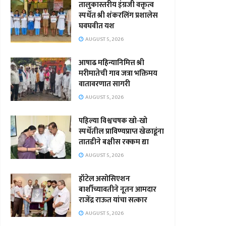
तालुकास्तरीय इंग्रजी वक्तृत्व
स्पर्धेत श्री शंकरलिंग प्रशालेस
घवघवीत यश
AUGUST 5, 2026
आषाढ महिन्यानिमित्त श्री
मरीमातेची गाव जत्रा भक्तिमय
वातावरणात सागरी
AUGUST 5, 2026
पहिल्या विश्वचषक खो-खो
स्पर्धेतील प्राविण्यप्राप्त खेळाडूंना
तातडीने बक्षीस रक्कम द्या
AUGUST 5, 2026
हॉटेल असोसिएशन
बार्शीच्यावतीने नूतन आमदार
राजेंद्र राऊत यांचा सत्कार
AUGUST 5, 2026