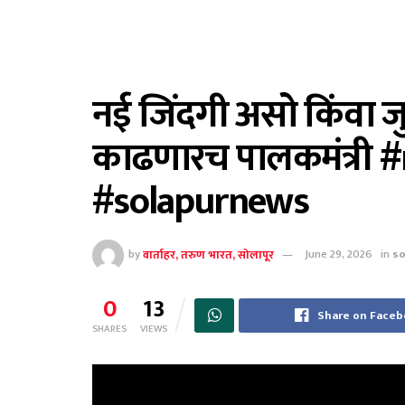
नई जिंदगी असो किंवा ज
काढणारच पालकमंत्री
#solapurnews
by
वार्ताहर, तरुण भारत, सोलापूर
June 29, 2026
in
so
0
13
Share on Face
SHARES
VIEWS