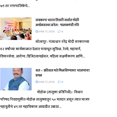
७९ तर नगरपालिकेचे...
लवकरच भारत तिसरी सर्वात मोठी
अर्थव्यवस्था बनेल : पालकमंत्री गोरे
JUNE 17, 2026
0
सोलापूर : पंतप्रधान नरेंद्र मोदी सरकारच्या
१२ वर्षांच्या कार्यकाळात देशात पायाभूत सुविधा, रेल्वे, महामार्ग,
विमानसेवा, आरोग्य, डिजिटलायझेशन, महिला सक्षमीकरण आणि...
शत – प्रतिशत मते मिळविण्याचा भाजपाचा
प्रयत्न
JUNE 17, 2026
0
मोहोळ (तालुका प्रतिनिधी):- विधान
परिषद निवडणूकीत मोहोळ तालुक्यातून ५० मतदार असून त्यात भाजप
महायुतीचे ४९ तर महाविकास आघाडीत उबाठा...