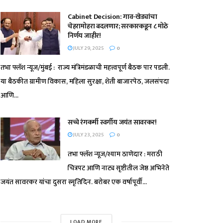
Cabinet Decision: गाव-खेड्यांचा
चेहरामोहरा बदलणार; सरकारकडून ८ मोठे
निर्णय जाहीर!
JULY 29, 2025
0
तभा फ्लॅश न्यूज/मुंबई : राज्य मंत्रिमंडळाची महत्त्वपूर्ण बैठक पार पडली.
या बैठकीत ग्रामीण विकास, महिला सुरक्षा, शेती बाजारपेठ, जलसंपदा
आणि...
सच्चे रंगकर्मी स्वर्गीय जयंत सावरकर!
JULY 23, 2025
0
तभा फ्लॅश न्यूज/श्याम ठाणेदार : मराठी
चित्रपट आणि नाट्य सृष्टीतील जेष्ठ अभिनेते
जयंत सावरकर यांचा दुसरा स्मृतिदिन. बरोबर एक वर्षापूर्वी...
LOAD MORE