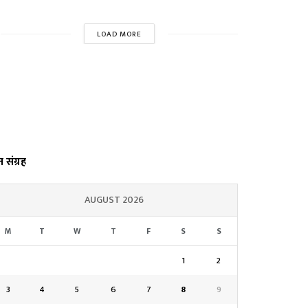
LOAD MORE
्त संग्रह
AUGUST 2026
M
T
W
T
F
S
S
1
2
3
4
5
6
7
8
9