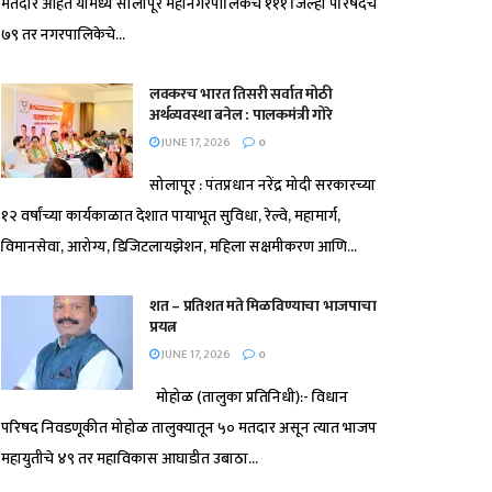
मतदार आहेत यामध्ये सोलापूर महानगरपालिकेचे १११ जिल्हा परिषदेचे
७९ तर नगरपालिकेचे...
लवकरच भारत तिसरी सर्वात मोठी
अर्थव्यवस्था बनेल : पालकमंत्री गोरे
JUNE 17, 2026
0
सोलापूर : पंतप्रधान नरेंद्र मोदी सरकारच्या
१२ वर्षांच्या कार्यकाळात देशात पायाभूत सुविधा, रेल्वे, महामार्ग,
विमानसेवा, आरोग्य, डिजिटलायझेशन, महिला सक्षमीकरण आणि...
शत – प्रतिशत मते मिळविण्याचा भाजपाचा
प्रयत्न
JUNE 17, 2026
0
मोहोळ (तालुका प्रतिनिधी):- विधान
परिषद निवडणूकीत मोहोळ तालुक्यातून ५० मतदार असून त्यात भाजप
महायुतीचे ४९ तर महाविकास आघाडीत उबाठा...