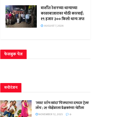
बार्शीत रेशनच्या धान्याच्या
काळाबाजारावर मोठी कारवाई;
१९ हजार ३०० किलो धान्य जप्त
AUGUST 7, 2026
फेसबुक पेज
मनोरंजन
‘लास्ट स्टॉप खांदा’ चित्रपटाचा दमदार ट्रेलर
लाँच ; २१ नोव्हेंबरला प्रेक्षकांच्या भेटीला
NOVEMBER 12, 2025
0