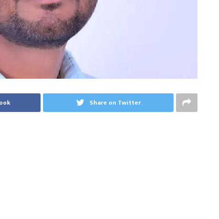
book
Share on Twitter