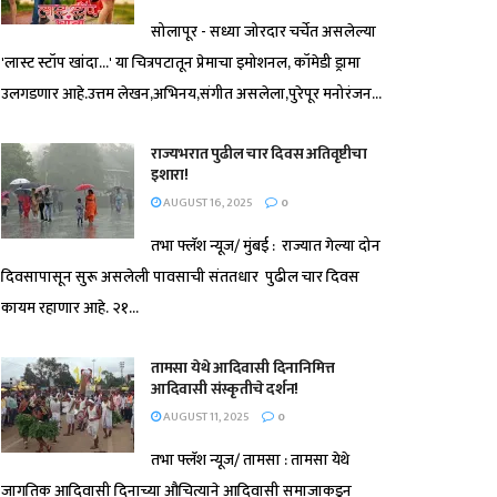
सोलापूर - सध्या जोरदार चर्चेत असलेल्या
'लास्ट स्टॉप खांदा...' या चित्रपटातून प्रेमाचा इमोशनल, कॉमेडी ड्रामा
उलगडणार आहे.उत्तम लेखन,अभिनय,संगीत असलेला,पुरेपूर मनोरंजन...
राज्यभरात पुढील चार दिवस अतिवृष्टीचा
इशारा!
AUGUST 16, 2025
0
तभा फ्लॅश न्यूज/ मुंबई : राज्यात गेल्या दोन
दिवसापासून सुरू असलेली पावसाची संततधार पुढील चार दिवस
कायम रहाणार आहे. २१...
तामसा येथे आदिवासी दिनानिमित्त
आदिवासी संस्कृतीचे दर्शन!
AUGUST 11, 2025
0
तभा फ्लॅश न्यूज/ तामसा : तामसा येथे
जागतिक आदिवासी दिनाच्या औचित्याने आदिवासी समाजाकडून