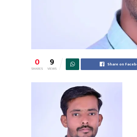
0
9
Share on Face
SHARES
VIEWS