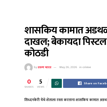
शासकिय कामात अडथळा 
दाखल; बेकायदा पिस्टल
कोठडी
by
तरुण भारत
May 26, 2026
in
crime
0
5
Share on Face
SHARES
VIEWS
सिध्दनकेरी येथे शेताला रस्ता करताना शासकिय कामात अडथ