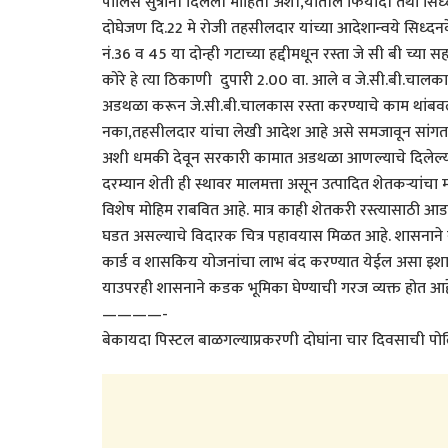
पोलिस सुत्रांनी दिलेली माहिती अशी,यातील फिर्यादी तथा 
दोघेजण दि.22 मे रोजी तहसीलदार यांच्या आदेशान्वये सिध्दन
नं.36 व 45 या दोन्ही गटाच्या हद्दीमधून रस्ता जे सी बी च्या
कोरे हे त्या ठिकाणी दुपारी 2.00 वा. आले व जे.सी.बी.चालक
अडथळा करून जे.सी.बी.चालकास रस्ता करण्याचे काम थांबवले
नका,तहसीलदार यांचा लेखी आदेश आहे असे समजावून सांगत असत
अशी धमकी देवून सरकारी कामात अडथळा आणल्याचे दिलेल्या
दरम्यान शेती ही स्थावर मालमत्ता असून उत्पादित शेतकर्‍यांच
विशेष मोहिम राबवित आहे. मात्र काही शेतकरी रस्त्यासाठी आड
घडत असल्याचे विदारक चित्र पहावयास मिळत आहे. शासनाने न
कार्ड व शासकिय योजनांचा लाभ बंद करण्यात येईल असा इशारा
याउपरही शासनाने कडक भूमिका घेण्याची गरज व्यक्त होत आह
————-
बेकायदा पिस्टल बाळगल्याप्रकरणी दोघांना चार दिवसाची प