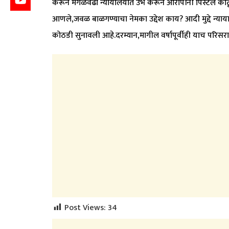
करून मंगळवेढा न्यायालयात उभे करून आरोपींनी पिस्टल क
आणले,जवळ बाळगण्याचा नेमका उद्देश काय? आदी मुद्दे न्याय
कोठडी सुनावली आहे.दरम्यान,मागील वर्षापूर्वीही याच परि
Post Views:
34