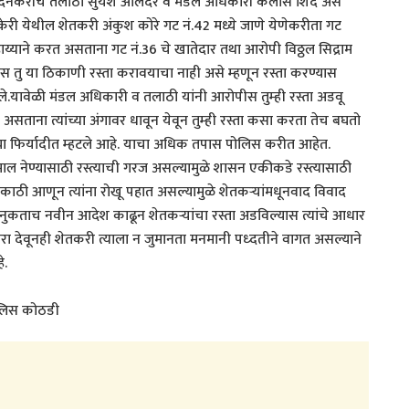
सिध्दनकेरीचे तलाठी सुयश आलदर व मंडल अधिकारी कैलास शिंदे असे
केरी येथील शेतकरी अंकुश कोरे गट नं.42 मध्ये जाणे येणेकरीता गट
 सहाय्याने करत असताना गट नं.36 चे खातेदार तथा आरोपी विठ्ठल सिद्राम
ास तु या ठिकाणी रस्ता करावयाचा नाही असे म्हणून रस्ता करण्यास
.यावेळी मंडल अधिकारी व तलाठी यांनी आरोपीस तुम्ही रस्ता अडवू
ाना त्यांच्या अंगावर धावून येवून तुम्ही रस्ता कसा करता तेच बघतो
 फिर्यादीत म्हटले आहे. याचा अधिक तपास पोलिस करीत आहेत.
ा माल नेण्यासाठी रस्त्याची गरज असल्यामुळे शासन एकीकडे रस्त्यासाठी
काठी आणून त्यांना रोखू पहात असल्यामुळे शेतकर्‍यांमधूनवाद विवाद
ुकताच नवीन आदेश काढून शेतकर्‍यांचा रस्ता अडविल्यास त्यांचे आधार
 देवूनही शेतकरी त्याला न जुमानता मनमानी पध्दतीने वागत असल्याने
े.
ोलिस कोठडी