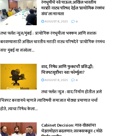
रंगभूमीचे नवे पाऊल; अखिल भारतीय
मराठी नाट्य परिषद देईल ‘प्रायोगिक रंगमंच
संघ’ ला मान्यता
AUGUST 8, 2025
0
तभा फ्लॅश न्यूज/मुंबई : प्रायोगिक रंगभूमीला भक्कम आणि सशक्त
बनवण्यासाठी अखिल भारतीय मराठी नाट्य परिषदेने 'प्रायोगिक रंगमंच
संघ' मुंबई या संस्थेला...
वाद, निषेध आणि फुकटची प्रसिद्धी;
चित्रपटसृष्टीचा नवा फॉर्म्युला?
AUGUST 8, 2025
0
तभा फ्लॅश न्यूज : वाद निर्माण होतील असे
चित्रपट बनवायचे म्हणजे त्याविषयी समाजात मोठ्या प्रमाणात चर्चा
होते, त्याचा निषेध केला...
Cabinet Decision: गाव-खेड्यांचा
चेहरामोहरा बदलणार; सरकारकडून ८ मोठे