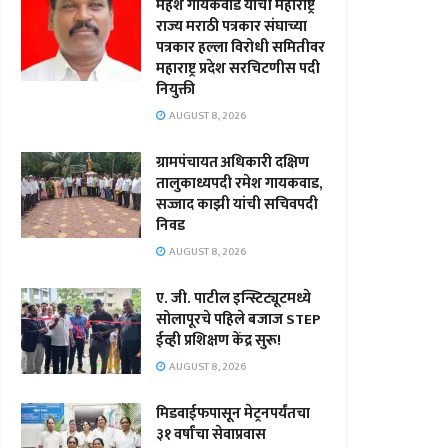
महेश गायकवाड यांची महाराष्ट्र
राज्य मराठी पत्रकार संघाच्या
पत्रकार हल्ला विरोधी समितीवर
महाराष्ट्र प्रदेश सरचिटणीस पदी
नियुक्ती
AUGUST 8, 2026
ग्रामपंचायत अधिकारी दक्षिण
तालुकाध्यपदी रमेश गायकवाड,
सज्जाद काझी यांची सचिवपदी
निवड
AUGUST 8, 2026
ए. जी. पाटील इन्स्टिट्यूटमध्ये
सोलापूरचे पहिले बजाज STEP
ईव्ही प्रशिक्षण केंद्र सुरू!
AUGUST 8, 2026
मिडवाईफपासून मेट्रनपर्यंतचा
३१ वर्षांचा सेवाप्रवास