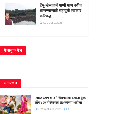
टेंभू-म्हैसाळचे पाणी माण नदीत
आणण्यासाठी महायुती सरकार
कटिबद्ध
AUGUST 5, 2026
फेसबुक पेज
मनोरंजन
‘लास्ट स्टॉप खांदा’ चित्रपटाचा दमदार ट्रेलर
लाँच ; २१ नोव्हेंबरला प्रेक्षकांच्या भेटीला
NOVEMBER 12, 2025
0