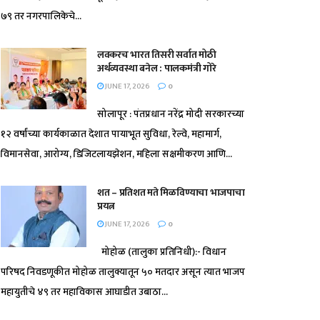
७९ तर नगरपालिकेचे...
लवकरच भारत तिसरी सर्वात मोठी
अर्थव्यवस्था बनेल : पालकमंत्री गोरे
JUNE 17, 2026
0
सोलापूर : पंतप्रधान नरेंद्र मोदी सरकारच्या
१२ वर्षांच्या कार्यकाळात देशात पायाभूत सुविधा, रेल्वे, महामार्ग,
विमानसेवा, आरोग्य, डिजिटलायझेशन, महिला सक्षमीकरण आणि...
शत – प्रतिशत मते मिळविण्याचा भाजपाचा
प्रयत्न
JUNE 17, 2026
0
मोहोळ (तालुका प्रतिनिधी):- विधान
परिषद निवडणूकीत मोहोळ तालुक्यातून ५० मतदार असून त्यात भाजप
महायुतीचे ४९ तर महाविकास आघाडीत उबाठा...