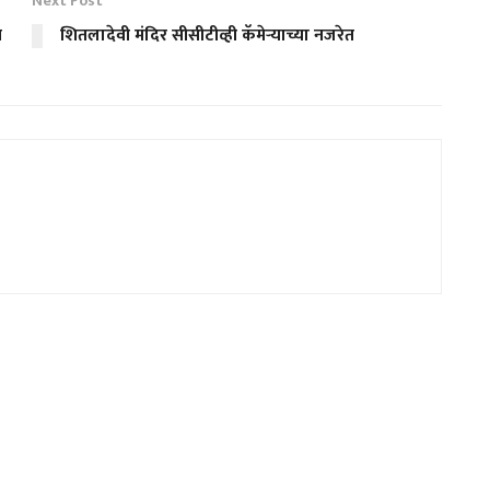
Next Post
ख
शितलादेवी मंदिर सीसीटीव्ही कॅमेऱ्याच्या नजरेत