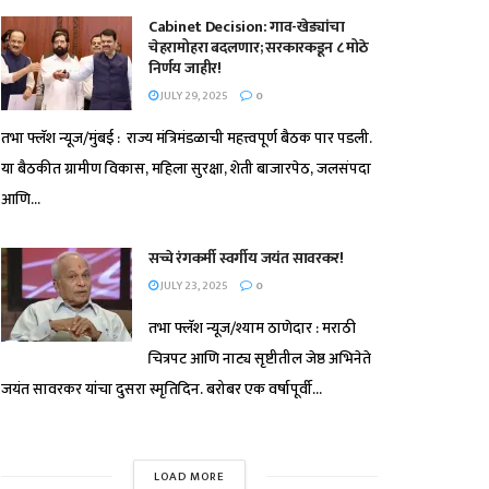
Cabinet Decision: गाव-खेड्यांचा
चेहरामोहरा बदलणार; सरकारकडून ८ मोठे
निर्णय जाहीर!
JULY 29, 2025
0
तभा फ्लॅश न्यूज/मुंबई : राज्य मंत्रिमंडळाची महत्त्वपूर्ण बैठक पार पडली.
या बैठकीत ग्रामीण विकास, महिला सुरक्षा, शेती बाजारपेठ, जलसंपदा
आणि...
सच्चे रंगकर्मी स्वर्गीय जयंत सावरकर!
JULY 23, 2025
0
तभा फ्लॅश न्यूज/श्याम ठाणेदार : मराठी
चित्रपट आणि नाट्य सृष्टीतील जेष्ठ अभिनेते
जयंत सावरकर यांचा दुसरा स्मृतिदिन. बरोबर एक वर्षापूर्वी...
LOAD MORE