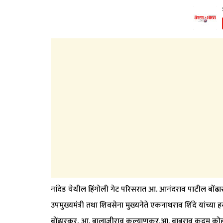
नांदेड येथील हिंगोली गेट परिसरात आ. आनंदराव पाटील बोंढ
उपमुख्यमंत्री तथा शिवसेना मुख्यनेते एकनाथराव शिंदे यांच्य
बोंढारकर, आ. बालाजीराव कल्याणकर,आ. बाबुराव कदम कोहळी