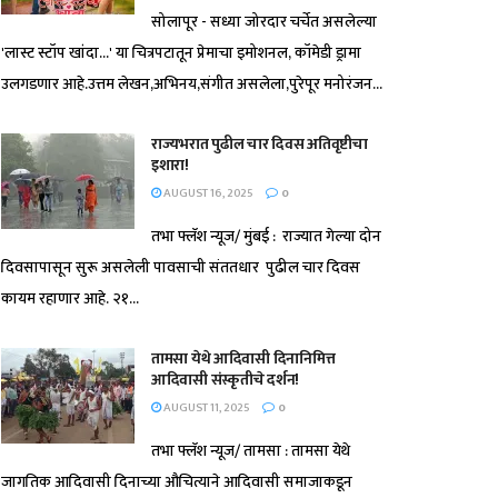
सोलापूर - सध्या जोरदार चर्चेत असलेल्या
'लास्ट स्टॉप खांदा...' या चित्रपटातून प्रेमाचा इमोशनल, कॉमेडी ड्रामा
उलगडणार आहे.उत्तम लेखन,अभिनय,संगीत असलेला,पुरेपूर मनोरंजन...
राज्यभरात पुढील चार दिवस अतिवृष्टीचा
इशारा!
AUGUST 16, 2025
0
तभा फ्लॅश न्यूज/ मुंबई : राज्यात गेल्या दोन
दिवसापासून सुरू असलेली पावसाची संततधार पुढील चार दिवस
कायम रहाणार आहे. २१...
तामसा येथे आदिवासी दिनानिमित्त
आदिवासी संस्कृतीचे दर्शन!
AUGUST 11, 2025
0
तभा फ्लॅश न्यूज/ तामसा : तामसा येथे
जागतिक आदिवासी दिनाच्या औचित्याने आदिवासी समाजाकडून