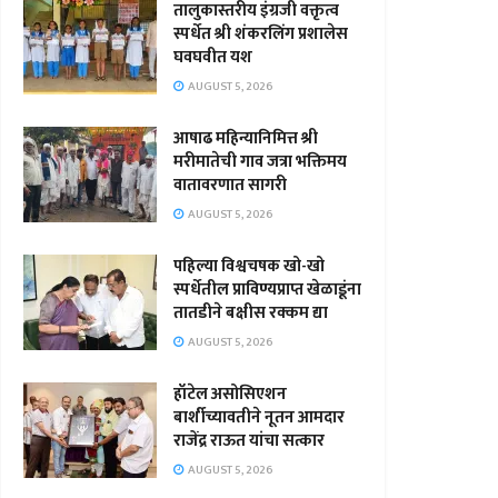
तालुकास्तरीय इंग्रजी वक्तृत्व
स्पर्धेत श्री शंकरलिंग प्रशालेस
घवघवीत यश
AUGUST 5, 2026
आषाढ महिन्यानिमित्त श्री
मरीमातेची गाव जत्रा भक्तिमय
वातावरणात सागरी
AUGUST 5, 2026
पहिल्या विश्वचषक खो-खो
स्पर्धेतील प्राविण्यप्राप्त खेळाडूंना
तातडीने बक्षीस रक्कम द्या
AUGUST 5, 2026
हॉटेल असोसिएशन
बार्शीच्यावतीने नूतन आमदार
राजेंद्र राऊत यांचा सत्कार
AUGUST 5, 2026