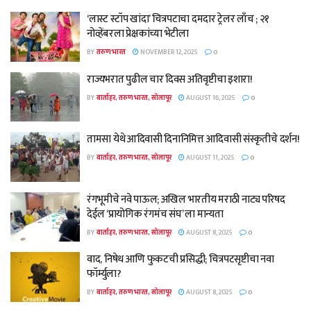
‘लास्ट स्टॉप खांदा’ चित्रपटाचा दमदार ट्रेलर लाँच ; २१
नोव्हेंबरला प्रेक्षकांच्या भेटीला
BY
तरुण भारत
NOVEMBER 12, 2025
0
राज्यभरात पुढील चार दिवस अतिवृष्टीचा इशारा!
BY
वार्ताहर, तरुण भारत, सोलापूर
AUGUST 16, 2025
0
तामसा येथे आदिवासी दिनानिमित्त आदिवासी संस्कृतीचे दर्शन!
BY
वार्ताहर, तरुण भारत, सोलापूर
AUGUST 11, 2025
0
रंगभूमीचे नवे पाऊल; अखिल भारतीय मराठी नाट्य परिषद
देईल ‘प्रायोगिक रंगमंच संघ’ ला मान्यता
BY
वार्ताहर, तरुण भारत, सोलापूर
AUGUST 8, 2025
0
वाद, निषेध आणि फुकटची प्रसिद्धी; चित्रपटसृष्टीचा नवा
फॉर्म्युला?
BY
वार्ताहर, तरुण भारत, सोलापूर
AUGUST 8, 2025
0