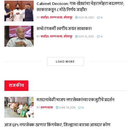
Cabinet Decision: गाव-खेड्यांचा चेहरामोहरा बदलणार;
सरकारकडून ८ मोठे निर्णय जाहीर!
BY
वार्ताहर, तरुण भारत, सोलापूर
JULY 29, 2025
0
सच्चे रंगकर्मी स्वर्गीय जयंत सावरकर!
BY
वार्ताहर, तरुण भारत, सोलापूर
JULY 23, 2025
0
LOAD MORE
राजकीय
मतदानावेळी भाजप नगरसेवकांच्या एकजुटीचे प्रदर्शन
BY
तरुण भारत
JUNE 18, 2026
0
आज ६१५ नगरसेवक ठरणार किंगमेकर, जिल्ह्याचा बारावा आमदार कोण