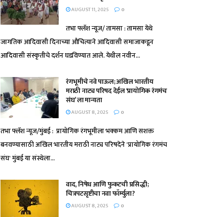
AUGUST 11, 2025
0
तभा फ्लॅश न्यूज/ तामसा : तामसा येथे
जागतिक आदिवासी दिनाच्या औचित्याने आदिवासी समाजाकडून
आदिवासी संस्कृतीचे दर्शन घडविण्यात आले. येथील नवीन...
रंगभूमीचे नवे पाऊल; अखिल भारतीय
मराठी नाट्य परिषद देईल ‘प्रायोगिक रंगमंच
संघ’ ला मान्यता
AUGUST 8, 2025
0
तभा फ्लॅश न्यूज/मुंबई : प्रायोगिक रंगभूमीला भक्कम आणि सशक्त
बनवण्यासाठी अखिल भारतीय मराठी नाट्य परिषदेने 'प्रायोगिक रंगमंच
संघ' मुंबई या संस्थेला...
वाद, निषेध आणि फुकटची प्रसिद्धी;
चित्रपटसृष्टीचा नवा फॉर्म्युला?
AUGUST 8, 2025
0