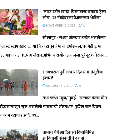
‘लास्ट स्टॉप खांदा’ चित्रपटाचा दमदार ट्रेलर
लाँच ; २१ नोव्हेंबरला प्रेक्षकांच्या भेटीला
NOVEMBER 12, 2025
0
सोलापूर - सध्या जोरदार चर्चेत असलेल्या
'लास्ट स्टॉप खांदा...' या चित्रपटातून प्रेमाचा इमोशनल, कॉमेडी ड्रामा
उलगडणार आहे.उत्तम लेखन,अभिनय,संगीत असलेला,पुरेपूर मनोरंजन...
राज्यभरात पुढील चार दिवस अतिवृष्टीचा
इशारा!
AUGUST 16, 2025
0
तभा फ्लॅश न्यूज/ मुंबई : राज्यात गेल्या दोन
दिवसापासून सुरू असलेली पावसाची संततधार पुढील चार दिवस
कायम रहाणार आहे. २१...
तामसा येथे आदिवासी दिनानिमित्त
आदिवासी संस्कृतीचे दर्शन!