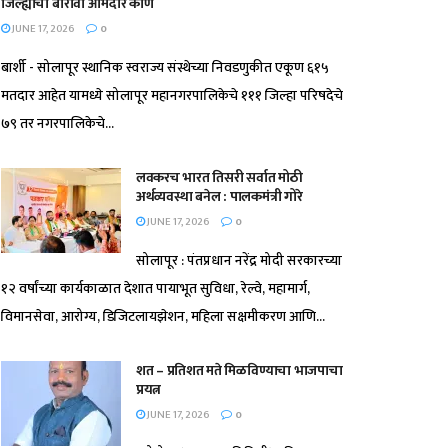
जिल्ह्याचा बारावा आमदार कोण
JUNE 17, 2026
0
बार्शी - सोलापूर स्थानिक स्वराज्य संस्थेच्या निवडणुकीत एकूण ६१५
मतदार आहेत यामध्ये सोलापूर महानगरपालिकेचे १११ जिल्हा परिषदेचे
७९ तर नगरपालिकेचे...
लवकरच भारत तिसरी सर्वात मोठी
अर्थव्यवस्था बनेल : पालकमंत्री गोरे
JUNE 17, 2026
0
सोलापूर : पंतप्रधान नरेंद्र मोदी सरकारच्या
१२ वर्षांच्या कार्यकाळात देशात पायाभूत सुविधा, रेल्वे, महामार्ग,
विमानसेवा, आरोग्य, डिजिटलायझेशन, महिला सक्षमीकरण आणि...
शत – प्रतिशत मते मिळविण्याचा भाजपाचा
प्रयत्न
JUNE 17, 2026
0