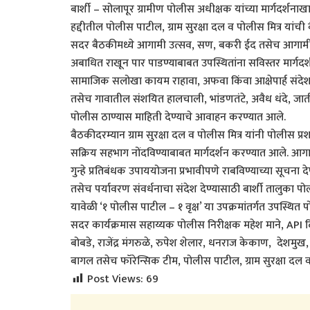
बार्शी – सोलापूर ग्रामीण पोलीस अधीक्षक यांच्या मार्गदर्शन
हद्दीतील पोलीस पाटील, ग्राम सुरक्षा दल व पोलीस मित्र य
सदर बैठकीमध्ये आगामी उत्सव, सण, बकरी ईद तसेच आगामी ग्र
अबाधित राखून पार पाडण्याबाबत उपस्थितांना सविस्तर मार्गदर
सामाजिक सलोखा कायम राहावा, अफवा किंवा आक्षेपार्ह संदे
तसेच गावातील संशयित हालचाली, भांडणतंटे, अवैध धंदे, जातीय 
पोलीस ठाण्यास माहिती देण्याचे आवाहन करण्यात आले.
बैठकीदरम्यान ग्राम सुरक्षा दल व पोलीस मित्र यांनी पोलीस 
सक्रिय सहभाग नोंदविण्याबाबत मार्गदर्शन करण्यात आले. 
गुन्हे प्रतिबंधक उपाययोजना प्रभावीपणे राबविण्याच्या सूचना द
तसेच पर्यावरण संवर्धनाचा संदेश देण्यासाठी बार्शी तालुका पो
यावेळी ‘१ पोलीस पाटील – १ वृक्ष’ या उपक्रमांतर्गत उपस्थित 
सदर कार्यक्रमास सहाय्यक पोलीस निरीक्षक महेश माने, AP
बोबडे, राजेंद्र मंगरुळे, रुपेश शेलार, धनराज केकाण, देशमुख
बागल तसेच फॉरेन्सिक टीम, पोलीस पाटील, ग्राम सुरक्षा दल व प
Post Views:
69