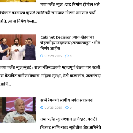
तभा फ्लॅश न्यूज : वाद निर्माण होतील असे
चित्रपट बनवायचे म्हणजे त्याविषयी समाजात मोठ्या प्रमाणात चर्चा
होते, त्याचा निषेध केला...
Cabinet Decision: गाव-खेड्यांचा
चेहरामोहरा बदलणार; सरकारकडून ८ मोठे
निर्णय जाहीर!
JULY 29, 2025
0
तभा फ्लॅश न्यूज/मुंबई : राज्य मंत्रिमंडळाची महत्त्वपूर्ण बैठक पार पडली.
या बैठकीत ग्रामीण विकास, महिला सुरक्षा, शेती बाजारपेठ, जलसंपदा
आणि...
सच्चे रंगकर्मी स्वर्गीय जयंत सावरकर!
JULY 23, 2025
0
तभा फ्लॅश न्यूज/श्याम ठाणेदार : मराठी
चित्रपट आणि नाट्य सृष्टीतील जेष्ठ अभिनेते