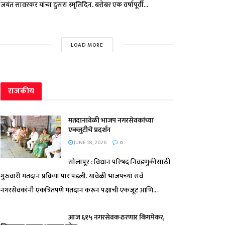
जयंत सावरकर यांचा दुसरा स्मृतिदिन. बरोबर एक वर्षापूर्वी...
LOAD MORE
राजकीय
मतदानावेळी भाजप नगरसेवकांच्या
एकजुटीचे प्रदर्शन
JUNE 18, 2026
0
सोलापूर : विधान परिषद निवडणुकीसाठी
गुरुवारी मतदान प्रक्रिया पार पडली. यावेळी भाजपच्या सर्व
नगरसेवकांनी एकत्रितपणे मतदान करून पक्षाची एकजूट आणि...
आज ६१५ नगरसेवक ठरणार किंगमेकर,