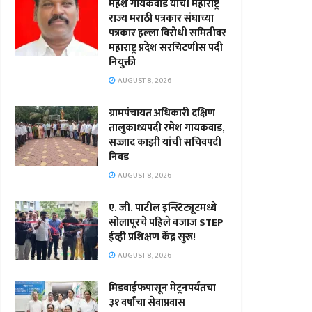
महेश गायकवाड यांची महाराष्ट्र
राज्य मराठी पत्रकार संघाच्या
पत्रकार हल्ला विरोधी समितीवर
महाराष्ट्र प्रदेश सरचिटणीस पदी
नियुक्ती
AUGUST 8, 2026
ग्रामपंचायत अधिकारी दक्षिण
तालुकाध्यपदी रमेश गायकवाड,
सज्जाद काझी यांची सचिवपदी
निवड
AUGUST 8, 2026
ए. जी. पाटील इन्स्टिट्यूटमध्ये
सोलापूरचे पहिले बजाज STEP
ईव्ही प्रशिक्षण केंद्र सुरू!
AUGUST 8, 2026
मिडवाईफपासून मेट्रनपर्यंतचा
३१ वर्षांचा सेवाप्रवास