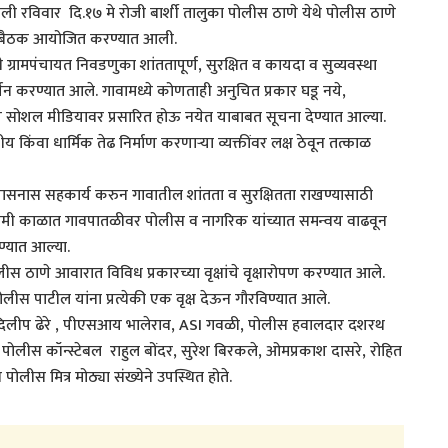
ाखाली रविवार दि.१७ मे रोजी बार्शी तालुका पोलीस ठाणे येथे पोलीस ठाणे
ांची बैठक आयोजित करण्यात आली.
ामपंचायत निवडणुका शांततापूर्ण, सुरक्षित व कायदा व सुव्यवस्था
्शन करण्यात आले. गावामध्ये कोणताही अनुचित प्रकार घडू नये,
श सोशल मीडियावर प्रसारित होऊ नयेत याबाबत सूचना देण्यात आल्या.
किंवा धार्मिक तेढ निर्माण करणाऱ्या व्यक्तींवर लक्ष ठेवून तत्काळ
प्रशासनास सहकार्य करुन गावातील शांतता व सुरक्षितता राखण्यासाठी
आगामी काळात गावपातळीवर पोलीस व नागरिक यांच्यात समन्वय वाढवून
ेण्यात आल्या.
लीस ठाणे आवारात विविध प्रकारच्या वृक्षांचे वृक्षारोपण करण्यात आले.
पोलीस पाटील यांना प्रत्येकी एक वृक्ष देऊन गौरविण्यात आले.
I दिलीप ढेरे , पीएसआय भालेराव, ASI गवळी, पोलीस हवालदार दशरथ
, पोलीस कॉन्स्टेबल राहुल बोंदर, सुरेश बिरकले, ओमप्रकाश दासरे, रोहित
ोलीस मित्र मोठ्या संख्येने उपस्थित होते.