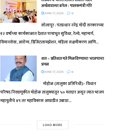
अर्थव्यवस्था बनेल : पालकमंत्री गोरे
JUNE 17, 2026
0
सोलापूर : पंतप्रधान नरेंद्र मोदी सरकारच्या
१२ वर्षांच्या कार्यकाळात देशात पायाभूत सुविधा, रेल्वे, महामार्ग,
विमानसेवा, आरोग्य, डिजिटलायझेशन, महिला सक्षमीकरण आणि...
शत – प्रतिशत मते मिळविण्याचा भाजपाचा
प्रयत्न
JUNE 17, 2026
0
मोहोळ (तालुका प्रतिनिधी):- विधान
परिषद निवडणूकीत मोहोळ तालुक्यातून ५० मतदार असून त्यात भाजप
महायुतीचे ४९ तर महाविकास आघाडीत उबाठा...
LOAD MORE