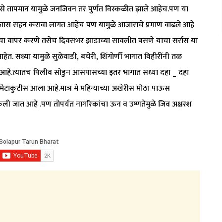
ण असे तापमान यामुळे जनजिवन तर पुर्णत विस्कळीत झाले आहेच.पण या
ंड ञास सहन करावा लागत आहेच पण यामुळे आजाराचे प्रमाण वाढले आहे
पेयाचा वापर करणे तसेच दिवसभर झाडाच्या सावलीत बसणे याचा सर्रास या
. सध्या यामुळे सुळेवाडी, बचेरी, शिंगोर्णी भागात विहीरींनी तळ
 आहे.त्यातच पिलीव सोडुन आसपासच्या इतर भागात सध्या दहा _ दहा
श मेटाकुटीस आला आहे.माञ मे महिन्याच्या अखेरीस मोठा पाऊस
ली जात आहे .पण तोपर्यंत नागरिकांचा ऊन व उष्णतेमुळे जिव अक्षरश