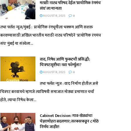
मराठी नाट्य परिषद देईल ‘प्रायोगिक रंगमंच
संघ’ ला मान्यता
AUGUST 8, 2025
0
तभा फ्लॅश न्यूज/मुंबई : प्रायोगिक रंगभूमीला भक्कम आणि सशक्त
बनवण्यासाठी अखिल भारतीय मराठी नाट्य परिषदेने 'प्रायोगिक रंगमंच
संघ' मुंबई या संस्थेला...
वाद, निषेध आणि फुकटची प्रसिद्धी;
चित्रपटसृष्टीचा नवा फॉर्म्युला?
AUGUST 8, 2025
0
तभा फ्लॅश न्यूज : वाद निर्माण होतील असे
चित्रपट बनवायचे म्हणजे त्याविषयी समाजात मोठ्या प्रमाणात चर्चा
होते, त्याचा निषेध केला...
Cabinet Decision: गाव-खेड्यांचा
चेहरामोहरा बदलणार; सरकारकडून ८ मोठे
निर्णय जाहीर!