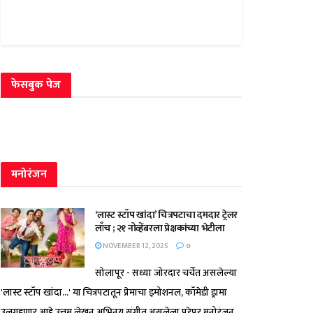
फेसबुक पेज
मनोरंजन
‘लास्ट स्टॉप खांदा’ चित्रपटाचा दमदार ट्रेलर
लाँच ; २१ नोव्हेंबरला प्रेक्षकांच्या भेटीला
NOVEMBER 12, 2025
0
सोलापूर - सध्या जोरदार चर्चेत असलेल्या
'लास्ट स्टॉप खांदा...' या चित्रपटातून प्रेमाचा इमोशनल, कॉमेडी ड्रामा
उलगडणार आहे.उत्तम लेखन,अभिनय,संगीत असलेला,पुरेपूर मनोरंजन...