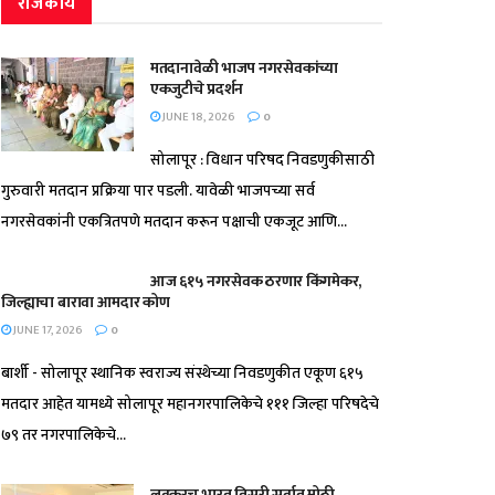
राजकीय
मतदानावेळी भाजप नगरसेवकांच्या
एकजुटीचे प्रदर्शन
JUNE 18, 2026
0
सोलापूर : विधान परिषद निवडणुकीसाठी
गुरुवारी मतदान प्रक्रिया पार पडली. यावेळी भाजपच्या सर्व
नगरसेवकांनी एकत्रितपणे मतदान करून पक्षाची एकजूट आणि...
आज ६१५ नगरसेवक ठरणार किंगमेकर,
जिल्ह्याचा बारावा आमदार कोण
JUNE 17, 2026
0
बार्शी - सोलापूर स्थानिक स्वराज्य संस्थेच्या निवडणुकीत एकूण ६१५
मतदार आहेत यामध्ये सोलापूर महानगरपालिकेचे १११ जिल्हा परिषदेचे
७९ तर नगरपालिकेचे...
लवकरच भारत तिसरी सर्वात मोठी