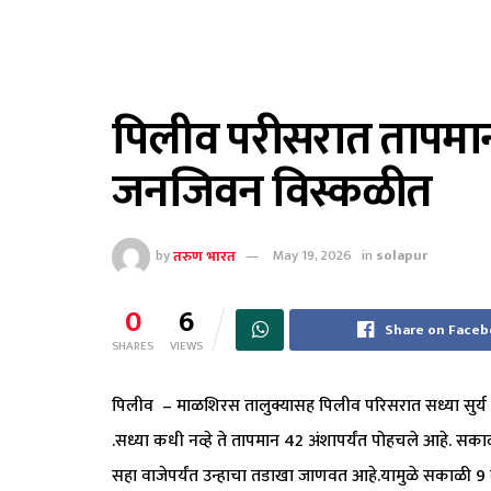
पिलीव परीसरात तापमान
जनजिवन विस्कळीत
by
तरुण भारत
May 19, 2026
in
solapur
0
6
Share on Face
SHARES
VIEWS
पिलीव – माळशिरस तालुक्यासह पिलीव परिसरात सध्या सुर्य
.सध्या कधी नव्हे ते तापमान 42 अंशापर्यंत पोहचले आहे. सका
सहा वाजेपर्यंत उन्हाचा तडाखा जाणवत आहे.यामुळे सकाळी 9 