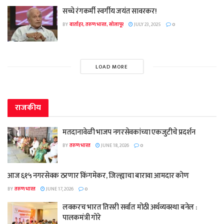
सच्चे रंगकर्मी स्वर्गीय जयंत सावरकर!
BY
वार्ताहर, तरुण भारत, सोलापूर
JULY 23, 2025
0
LOAD MORE
राजकीय
मतदानावेळी भाजप नगरसेवकांच्या एकजुटीचे प्रदर्शन
BY
तरुण भारत
JUNE 18, 2026
0
आज ६१५ नगरसेवक ठरणार किंगमेकर, जिल्ह्याचा बारावा आमदार कोण
BY
तरुण भारत
JUNE 17, 2026
0
लवकरच भारत तिसरी सर्वात मोठी अर्थव्यवस्था बनेल :
पालकमंत्री गोरे