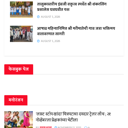
तालुकास्तरीय इंग्रजी वक्तृत्व स्पर्धेत श्री शंकरलिंग
प्रशालेस घवघवीत यश
AUGUST 5, 2026
आषाढ महिन्यानिमित्त श्री मरीमातेची गाव जत्रा भक्तिमय
वातावरणात सागरी
AUGUST 5, 2026
फेसबुक पेज
मनोरंजन
‘लास्ट स्टॉप खांदा’ चित्रपटाचा दमदार ट्रेलर लाँच ; २१
नोव्हेंबरला प्रेक्षकांच्या भेटीला
BY
तरुण भारत
NOVEMBER 12, 2025
0