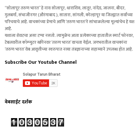
“सोलापूर तरुण भारत” हे नाव सोलापूर, धाराशिव, लातूर, नांदेड, जालना, बीदर,
गुलबर्गा, संभाजीनगर (औरंगाबाद ), सातारा, सांगली, कोल्हापूर या जिल्ह्यात सर्वांच्या
परिचयाचे आहे. वाचकांच्या प्रेमाचे आणि ‘तरुण भारत’ने सांभाळलेल्या मूल्यांचेच हे यश
आहे.
यशाला शेवटचा असा टप्पा नसतो. त्यामुळेच आता प्रत्येकाच्या हातातील स्मार्ट फोनवर,
टेबलवरील कॉम्प्युटर स्क्रीनवर ‘तरुण भारत’ वाचता येईल. जगभरातील वाचकांना
‘तरुण भारत’ वेब आवृत्तीच्या स्वरुपात नव्या तंत्रज्ञानाच्या सहाय्याने उपलब्ध होत आहे.
Subscribe Our Youtube Channel
वेबसाईट दर्शक