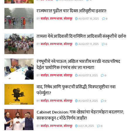
राज्यभरात पुढील चार दिवस अतिवृष्टीचा इशारा!
BY
वार्ताहर, तरुण भारत, सोलापूर
AUGUST 16, 2025
0
तामसा येथे आदिवासी दिनानिमित्त आदिवासी संस्कृतीचे दर्शन!
BY
वार्ताहर, तरुण भारत, सोलापूर
AUGUST 11, 2025
0
रंगभूमीचे नवे पाऊल; अखिल भारतीय मराठी नाट्य परिषद
देईल ‘प्रायोगिक रंगमंच संघ’ ला मान्यता
BY
वार्ताहर, तरुण भारत, सोलापूर
AUGUST 8, 2025
0
वाद, निषेध आणि फुकटची प्रसिद्धी; चित्रपटसृष्टीचा नवा
फॉर्म्युला?
BY
वार्ताहर, तरुण भारत, सोलापूर
AUGUST 8, 2025
0
Cabinet Decision: गाव-खेड्यांचा चेहरामोहरा बदलणार;
सरकारकडून ८ मोठे निर्णय जाहीर!
BY
वार्ताहर, तरुण भारत, सोलापूर
JULY 29, 2025
0