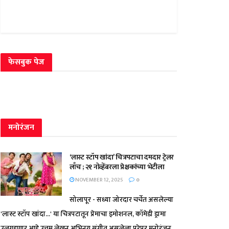
फेसबुक पेज
मनोरंजन
‘लास्ट स्टॉप खांदा’ चित्रपटाचा दमदार ट्रेलर
लाँच ; २१ नोव्हेंबरला प्रेक्षकांच्या भेटीला
NOVEMBER 12, 2025
0
सोलापूर - सध्या जोरदार चर्चेत असलेल्या
'लास्ट स्टॉप खांदा...' या चित्रपटातून प्रेमाचा इमोशनल, कॉमेडी ड्रामा
उलगडणार आहे.उत्तम लेखन,अभिनय,संगीत असलेला,पुरेपूर मनोरंजन...