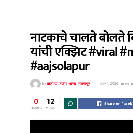
नाटकाचे चालते बोलते व
यांची एक्झिट #viral 
#aajsolapur
by
वार्ताहर, तरुण भारत, सोलापूर
July 1, 2026
in
sol
0
12
Share on Face
SHARES
VIEWS