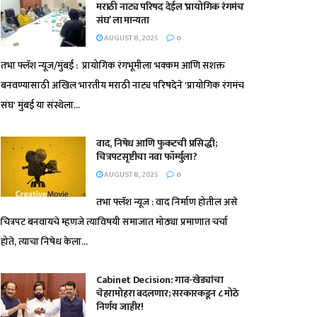
मराठी नाट्य परिषद देईल ‘प्रायोगिक रंगमंच
संघ’ ला मान्यता
AUGUST 8, 2025
0
तभा फ्लॅश न्यूज/मुंबई : प्रायोगिक रंगभूमीला भक्कम आणि सशक्त
बनवण्यासाठी अखिल भारतीय मराठी नाट्य परिषदेने 'प्रायोगिक रंगमंच
संघ' मुंबई या संस्थेला...
वाद, निषेध आणि फुकटची प्रसिद्धी;
चित्रपटसृष्टीचा नवा फॉर्म्युला?
AUGUST 8, 2025
0
तभा फ्लॅश न्यूज : वाद निर्माण होतील असे
चित्रपट बनवायचे म्हणजे त्याविषयी समाजात मोठ्या प्रमाणात चर्चा
होते, त्याचा निषेध केला...
Cabinet Decision: गाव-खेड्यांचा
चेहरामोहरा बदलणार; सरकारकडून ८ मोठे
निर्णय जाहीर!