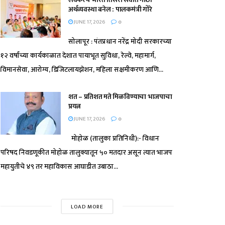
अर्थव्यवस्था बनेल : पालकमंत्री गोरे
JUNE 17, 2026
0
सोलापूर : पंतप्रधान नरेंद्र मोदी सरकारच्या
१२ वर्षांच्या कार्यकाळात देशात पायाभूत सुविधा, रेल्वे, महामार्ग,
विमानसेवा, आरोग्य, डिजिटलायझेशन, महिला सक्षमीकरण आणि...
शत – प्रतिशत मते मिळविण्याचा भाजपाचा
प्रयत्न
JUNE 17, 2026
0
मोहोळ (तालुका प्रतिनिधी):- विधान
परिषद निवडणूकीत मोहोळ तालुक्यातून ५० मतदार असून त्यात भाजप
महायुतीचे ४९ तर महाविकास आघाडीत उबाठा...
LOAD MORE