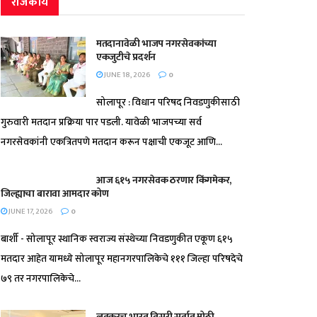
राजकीय
मतदानावेळी भाजप नगरसेवकांच्या
एकजुटीचे प्रदर्शन
JUNE 18, 2026
0
सोलापूर : विधान परिषद निवडणुकीसाठी
गुरुवारी मतदान प्रक्रिया पार पडली. यावेळी भाजपच्या सर्व
नगरसेवकांनी एकत्रितपणे मतदान करून पक्षाची एकजूट आणि...
आज ६१५ नगरसेवक ठरणार किंगमेकर,
जिल्ह्याचा बारावा आमदार कोण
JUNE 17, 2026
0
बार्शी - सोलापूर स्थानिक स्वराज्य संस्थेच्या निवडणुकीत एकूण ६१५
मतदार आहेत यामध्ये सोलापूर महानगरपालिकेचे १११ जिल्हा परिषदेचे
७९ तर नगरपालिकेचे...
लवकरच भारत तिसरी सर्वात मोठी