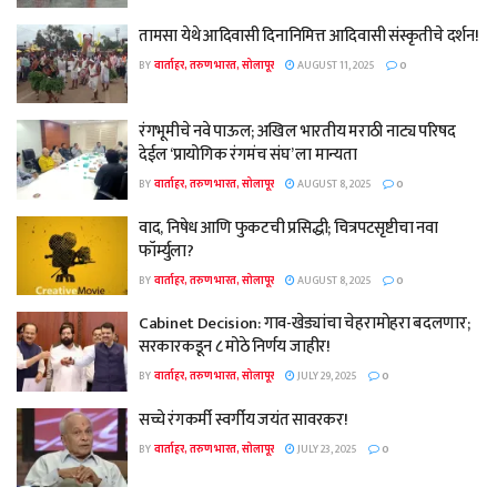
तामसा येथे आदिवासी दिनानिमित्त आदिवासी संस्कृतीचे दर्शन!
BY
वार्ताहर, तरुण भारत, सोलापूर
AUGUST 11, 2025
0
रंगभूमीचे नवे पाऊल; अखिल भारतीय मराठी नाट्य परिषद
देईल ‘प्रायोगिक रंगमंच संघ’ ला मान्यता
BY
वार्ताहर, तरुण भारत, सोलापूर
AUGUST 8, 2025
0
वाद, निषेध आणि फुकटची प्रसिद्धी; चित्रपटसृष्टीचा नवा
फॉर्म्युला?
BY
वार्ताहर, तरुण भारत, सोलापूर
AUGUST 8, 2025
0
Cabinet Decision: गाव-खेड्यांचा चेहरामोहरा बदलणार;
सरकारकडून ८ मोठे निर्णय जाहीर!
BY
वार्ताहर, तरुण भारत, सोलापूर
JULY 29, 2025
0
सच्चे रंगकर्मी स्वर्गीय जयंत सावरकर!
BY
वार्ताहर, तरुण भारत, सोलापूर
JULY 23, 2025
0