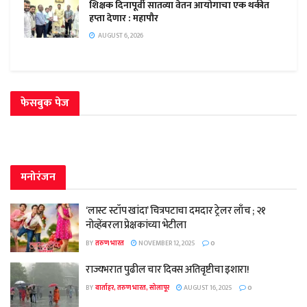
शिक्षक दिनापूर्वी सातव्या वेतन आयोगाचा एक थकीत
हप्ता देणार : महापौर
AUGUST 6, 2026
फेसबुक पेज
मनोरंजन
‘लास्ट स्टॉप खांदा’ चित्रपटाचा दमदार ट्रेलर लाँच ; २१
नोव्हेंबरला प्रेक्षकांच्या भेटीला
BY
तरुण भारत
NOVEMBER 12, 2025
0
राज्यभरात पुढील चार दिवस अतिवृष्टीचा इशारा!
BY
वार्ताहर, तरुण भारत, सोलापूर
AUGUST 16, 2025
0