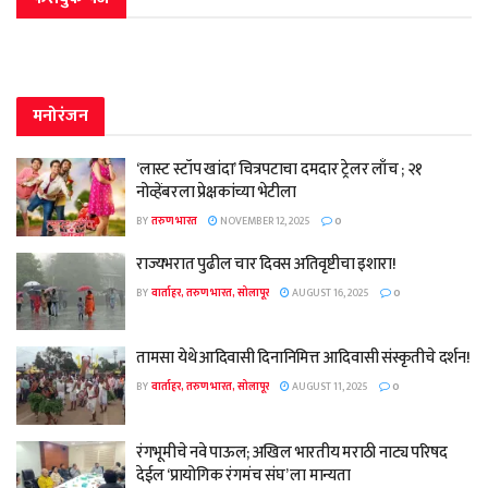
मनोरंजन
‘लास्ट स्टॉप खांदा’ चित्रपटाचा दमदार ट्रेलर लाँच ; २१
नोव्हेंबरला प्रेक्षकांच्या भेटीला
BY
तरुण भारत
NOVEMBER 12, 2025
0
राज्यभरात पुढील चार दिवस अतिवृष्टीचा इशारा!
BY
वार्ताहर, तरुण भारत, सोलापूर
AUGUST 16, 2025
0
तामसा येथे आदिवासी दिनानिमित्त आदिवासी संस्कृतीचे दर्शन!
BY
वार्ताहर, तरुण भारत, सोलापूर
AUGUST 11, 2025
0
रंगभूमीचे नवे पाऊल; अखिल भारतीय मराठी नाट्य परिषद
देईल ‘प्रायोगिक रंगमंच संघ’ ला मान्यता