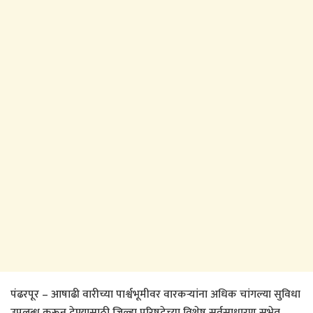
पंढरपूर – आषाढी वारीच्या पार्श्वभूमीवर वारकऱ्यांना अधिक चांगल्या सुविधा
उपलब्ध करून देण्यासाठी जिल्हा परिषदेच्या विशेष सर्वसाधारण सभेत