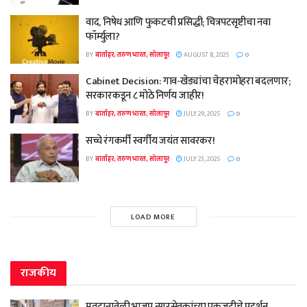
वाद, निषेध आणि फुकटची प्रसिद्धी; चित्रपटसृष्टीचा नवा
फॉर्म्युला?
BY
वार्ताहर, तरुण भारत, सोलापूर
AUGUST 8, 2025
0
Cabinet Decision: गाव-खेड्यांचा चेहरामोहरा बदलणार;
सरकारकडून ८ मोठे निर्णय जाहीर!
BY
वार्ताहर, तरुण भारत, सोलापूर
JULY 29, 2025
0
सच्चे रंगकर्मी स्वर्गीय जयंत सावरकर!
BY
वार्ताहर, तरुण भारत, सोलापूर
JULY 23, 2025
0
LOAD MORE
राजकीय
मतदानावेळी भाजप नगरसेवकांच्या एकजुटीचे प्रदर्शन