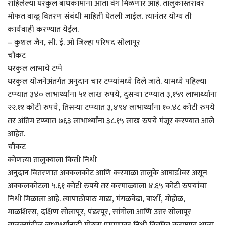
राहिलेल्या घरकुल बांधकामांना आता वेग मिळणार आहे. तालुकास्तरावर
मोफत वाळू वितरण संबंधी माहिती घेतली जाईल. त्यानंतर योग्य ती
कार्यवाही करण्यात येईल.
– कुशल जैन, सी. ई. ओ जिल्हा परिषद सोलापूर
चौकट
घरकुल लाभाचे टप्पे
घरकुल योजनेअंतर्गत अनुदान चार टप्प्यांमध्ये दिले जाते. यामध्ये पहिल्या
टप्प्यात ३४० लाभार्थ्यांना ५१ लाख रुपये, दुसऱ्या टप्प्यात ३,१५९ लाभार्थ्यांना
२२.११ कोटी रुपये, तिसऱ्या टप्प्यात ३,४९४ लाभार्थ्यांना १०.४८ कोटी रुपये
तर अंतिम टप्प्यात ७६३ लाभार्थ्यांना ३८.१५ लाख रुपये मंजूर करण्यात आले
आहेत.
चौकट
कोणत्या तालुक्याला किती निधी
अनुदान वितरणात अक्कलकोट आणि करमाळा तालुके आघाडीवर असून
अक्कलकोटला ५.६१ कोटी रुपये तर करमाळ्याला ४.६५ कोटी रुपयांचा
निधी मिळाला आहे. त्यापाठोपाठ माढा, मंगळवेढा, बार्शी, मोहोळ,
माळशिरस, दक्षिण सोलापूर, पंढरपूर, सांगोला आणि उत्तर सोलापूर