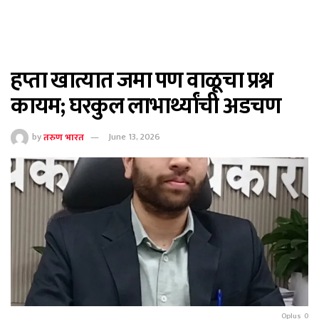
हप्ता खात्यात जमा पण वाळूचा प्रश्न
कायम; घरकुल लाभार्थ्यांची अडचण
by
तरुण भारत
June 13, 2026
Oplus_0