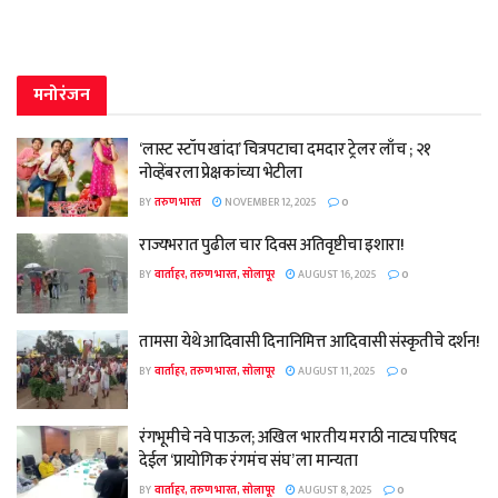
मनोरंजन
‘लास्ट स्टॉप खांदा’ चित्रपटाचा दमदार ट्रेलर लाँच ; २१
नोव्हेंबरला प्रेक्षकांच्या भेटीला
BY
तरुण भारत
NOVEMBER 12, 2025
0
राज्यभरात पुढील चार दिवस अतिवृष्टीचा इशारा!
BY
वार्ताहर, तरुण भारत, सोलापूर
AUGUST 16, 2025
0
तामसा येथे आदिवासी दिनानिमित्त आदिवासी संस्कृतीचे दर्शन!
BY
वार्ताहर, तरुण भारत, सोलापूर
AUGUST 11, 2025
0
रंगभूमीचे नवे पाऊल; अखिल भारतीय मराठी नाट्य परिषद
देईल ‘प्रायोगिक रंगमंच संघ’ ला मान्यता
BY
वार्ताहर, तरुण भारत, सोलापूर
AUGUST 8, 2025
0