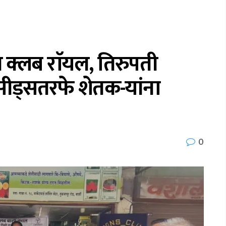
स क्लब राॅयल, तिरुपती
सीड्सतरफे शेतक-यांना
0