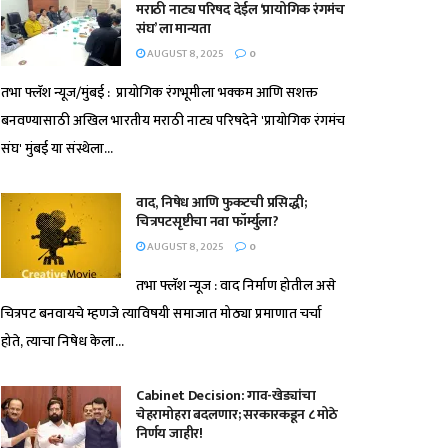
मराठी नाट्य परिषद देईल ‘प्रायोगिक रंगमंच
संघ’ ला मान्यता
AUGUST 8, 2025
0
तभा फ्लॅश न्यूज/मुंबई : प्रायोगिक रंगभूमीला भक्कम आणि सशक्त
बनवण्यासाठी अखिल भारतीय मराठी नाट्य परिषदेने 'प्रायोगिक रंगमंच
संघ' मुंबई या संस्थेला...
वाद, निषेध आणि फुकटची प्रसिद्धी;
चित्रपटसृष्टीचा नवा फॉर्म्युला?
AUGUST 8, 2025
0
तभा फ्लॅश न्यूज : वाद निर्माण होतील असे
चित्रपट बनवायचे म्हणजे त्याविषयी समाजात मोठ्या प्रमाणात चर्चा
होते, त्याचा निषेध केला...
Cabinet Decision: गाव-खेड्यांचा
चेहरामोहरा बदलणार; सरकारकडून ८ मोठे
निर्णय जाहीर!