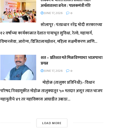
अर्थव्यवस्था बनेल : पालकमंत्री गोरे
JUNE 17, 2026
0
सोलापूर : पंतप्रधान नरेंद्र मोदी सरकारच्या
१२ वर्षांच्या कार्यकाळात देशात पायाभूत सुविधा, रेल्वे, महामार्ग,
विमानसेवा, आरोग्य, डिजिटलायझेशन, महिला सक्षमीकरण आणि...
शत – प्रतिशत मते मिळविण्याचा भाजपाचा
प्रयत्न
JUNE 17, 2026
0
मोहोळ (तालुका प्रतिनिधी):- विधान
परिषद निवडणूकीत मोहोळ तालुक्यातून ५० मतदार असून त्यात भाजप
महायुतीचे ४९ तर महाविकास आघाडीत उबाठा...
LOAD MORE