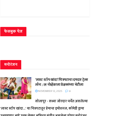
फेसबुक पेज
मनोरंजन
‘लास्ट स्टॉप खांदा’ चित्रपटाचा दमदार ट्रेलर
लाँच ; २१ नोव्हेंबरला प्रेक्षकांच्या भेटीला
NOVEMBER 12, 2025
0
सोलापूर - सध्या जोरदार चर्चेत असलेल्या
'लास्ट स्टॉप खांदा...' या चित्रपटातून प्रेमाचा इमोशनल, कॉमेडी ड्रामा
उलगडणार आहे.उत्तम लेखन,अभिनय,संगीत असलेला,पुरेपूर मनोरंजन...