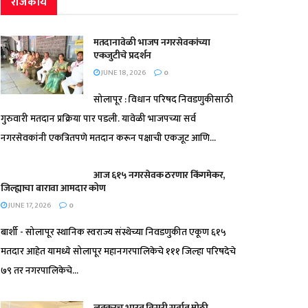
राजकीय
मतदानावेळी भाजप नगरसेवकांच्या
एकजुटीचे प्रदर्शन
JUNE 18, 2026
0
सोलापूर : विधान परिषद निवडणुकीसाठी
गुरुवारी मतदान प्रक्रिया पार पडली. यावेळी भाजपच्या सर्व
नगरसेवकांनी एकत्रितपणे मतदान करून पक्षाची एकजूट आणि...
आज ६१५ नगरसेवक ठरणार किंगमेकर,
जिल्ह्याचा बारावा आमदार कोण
JUNE 17, 2026
0
बार्शी - सोलापूर स्थानिक स्वराज्य संस्थेच्या निवडणुकीत एकूण ६१५
मतदार आहेत यामध्ये सोलापूर महानगरपालिकेचे १११ जिल्हा परिषदेचे
७९ तर नगरपालिकेचे...
लवकरच भारत तिसरी सर्वात मोठी