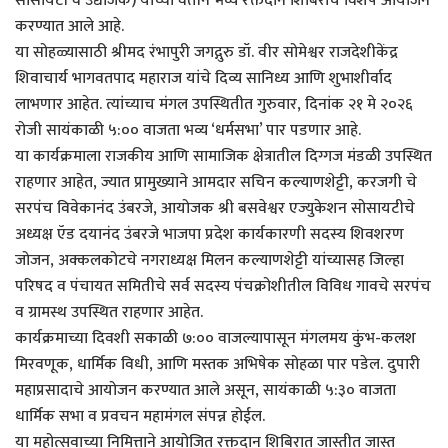
सोसायटी व उद्योजक) यांच्या वतीने भव्य रक्तदान शिबिराचे विशेष आयोजन
करण्यात आले आहे.
या सोहळ्यासाठी श्रीमद रंभापुरी जगद्गुरु डॉ. वीर सोमेश्वर राजदेशीकेंद्र
शिवाचार्य भागवतपाद महाराज यांचे दिव्य सानिध्य आणि शुभाशीर्वाद
लाभणार आहेत. त्यांच्याच मंगल उपस्थितीत गुरुवार, दिनांक २१ मे २०२६
रोजी सायंकाळी ५:०० वाजता भव्य ‘धर्मसभा’ पार पडणार आहे.
या कार्यक्रमाला राजकीय आणि सामाजिक क्षेत्रातील दिग्गज मंडळी उपस्थित
राहणार आहेत, ज्यात प्रामुख्याने आमदार सचिन कल्याणशेट्टी, करजगी चे
सरपंच विवेकानंद उंबरजे, आयोजक श्री बसवेश्वर एज्युकेशन सोसायटीचे
अध्यक्ष ऍड दयानंद उंबरजे भाजपा प्रदेश कार्यकारणी सदस्य शिवशरण
जोजन, अक्कलकोटचे नगराध्यक्ष मिलन कल्याणशेट्टी यांच्यासह जिल्हा
परिषद व पंचायत समितीचे सर्व सदस्य पंचक्रोशीतील विविध गावचे सरपंच
व ग्रामस्थ उपस्थित राहणार आहेत.
कार्यक्रमाच्या दिवशी सकाळी ७:०० वाजल्यापासून मंगलमय कुंभ-कलश
मिरवणूक, धार्मिक विधी, आणि मस्तक अभिषेक सोहळा पार पडेल. दुपारी
महाप्रसादाचे आयोजन करण्यात आले असून, सायंकाळी ५:३० वाजता
धार्मिक सभा व प्रवचन महामंगल संपन्न होईल.
या महोत्सवाच्या निमित्ताने आयोजित रक्तदान शिबिरात जास्तीत जास्त