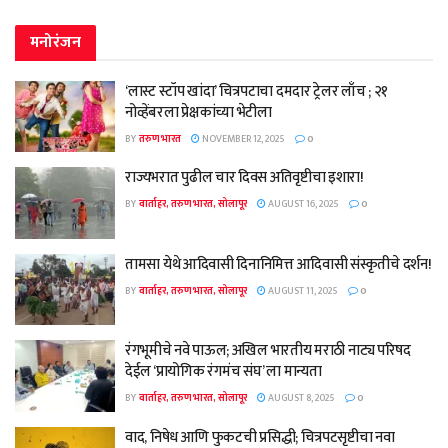
मनोरंजन
‘लास्ट स्टॉप खांदा’ चित्रपटाचा दमदार ट्रेलर लाँच ; २१
नोव्हेंबरला प्रेक्षकांच्या भेटीला
BY
तरुण भारत
NOVEMBER 12, 2025
0
राज्यभरात पुढील चार दिवस अतिवृष्टीचा इशारा!
BY
वार्ताहर, तरुण भारत, सोलापूर
AUGUST 16, 2025
0
तामसा येथे आदिवासी दिनानिमित्त आदिवासी संस्कृतीचे दर्शन!
BY
वार्ताहर, तरुण भारत, सोलापूर
AUGUST 11, 2025
0
रंगभूमीचे नवे पाऊल; अखिल भारतीय मराठी नाट्य परिषद
देईल ‘प्रायोगिक रंगमंच संघ’ ला मान्यता
BY
वार्ताहर, तरुण भारत, सोलापूर
AUGUST 8, 2025
0
वाद, निषेध आणि फुकटची प्रसिद्धी; चित्रपटसृष्टीचा नवा