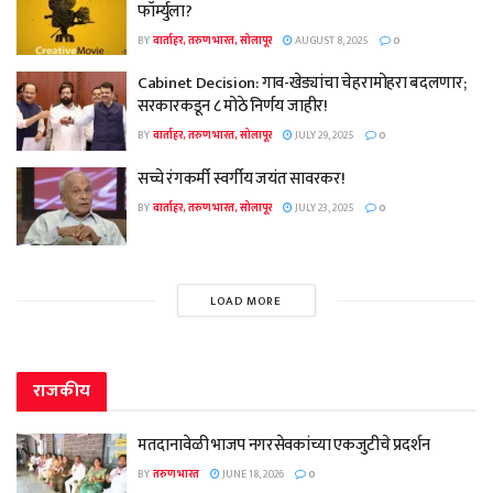
फॉर्म्युला?
BY
वार्ताहर, तरुण भारत, सोलापूर
AUGUST 8, 2025
0
Cabinet Decision: गाव-खेड्यांचा चेहरामोहरा बदलणार;
सरकारकडून ८ मोठे निर्णय जाहीर!
BY
वार्ताहर, तरुण भारत, सोलापूर
JULY 29, 2025
0
सच्चे रंगकर्मी स्वर्गीय जयंत सावरकर!
BY
वार्ताहर, तरुण भारत, सोलापूर
JULY 23, 2025
0
LOAD MORE
राजकीय
मतदानावेळी भाजप नगरसेवकांच्या एकजुटीचे प्रदर्शन
BY
तरुण भारत
JUNE 18, 2026
0