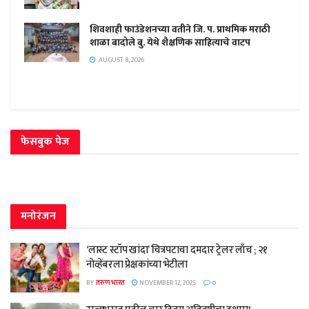
शिवशाही फाउंडेशनच्या वतीने जि. प. प्राथमिक मराठी
शाळा बादोले बु. येथे शैक्षणिक साहित्याचे वाटप
AUGUST 8, 2026
फेसबुक पेज
मनोरंजन
‘लास्ट स्टॉप खांदा’ चित्रपटाचा दमदार ट्रेलर लाँच ; २१
नोव्हेंबरला प्रेक्षकांच्या भेटीला
BY
तरुण भारत
NOVEMBER 12, 2025
0