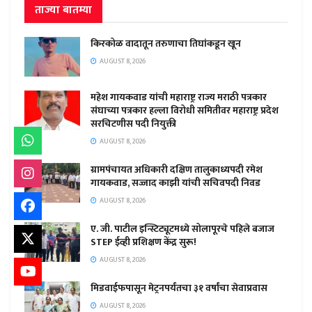
ताज्या बातम्या
किरकोळ वादातून तरुणाचा तिघांकडून खून
AUGUST 8, 2026
महेश गायकवाड यांची महाराष्ट्र राज्य मराठी पत्रकार
संघाच्या पत्रकार हल्ला विरोधी समितीवर महाराष्ट्र प्रदेश
सरचिटणीस पदी नियुक्ती
AUGUST 8, 2026
ग्रामपंचायत अधिकारी दक्षिण तालुकाध्यपदी रमेश
गायकवाड, सज्जाद काझी यांची सचिवपदी निवड
AUGUST 8, 2026
ए. जी. पाटील इन्स्टिट्यूटमध्ये सोलापूरचे पहिले बजाज
STEP ईव्ही प्रशिक्षण केंद्र सुरू!
AUGUST 8, 2026
मिडवाईफपासून मेट्रनपर्यंतचा ३१ वर्षांचा सेवाप्रवास
AUGUST 8, 2026