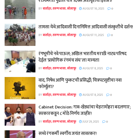
राज्यभरात पुढील चार दिवस अतिवृष्टीचा इशारा!
BY
वार्ताहर, तरुण भारत, सोलापूर
AUGUST 16, 2025
0
तामसा येथे आदिवासी दिनानिमित्त आदिवासी संस्कृतीचे दर्शन!
BY
वार्ताहर, तरुण भारत, सोलापूर
AUGUST 11, 2025
0
रंगभूमीचे नवे पाऊल; अखिल भारतीय मराठी नाट्य परिषद
देईल ‘प्रायोगिक रंगमंच संघ’ ला मान्यता
BY
वार्ताहर, तरुण भारत, सोलापूर
AUGUST 8, 2025
0
वाद, निषेध आणि फुकटची प्रसिद्धी; चित्रपटसृष्टीचा नवा
फॉर्म्युला?
BY
वार्ताहर, तरुण भारत, सोलापूर
AUGUST 8, 2025
0
Cabinet Decision: गाव-खेड्यांचा चेहरामोहरा बदलणार;
सरकारकडून ८ मोठे निर्णय जाहीर!
BY
वार्ताहर, तरुण भारत, सोलापूर
JULY 29, 2025
0
सच्चे रंगकर्मी स्वर्गीय जयंत सावरकर!