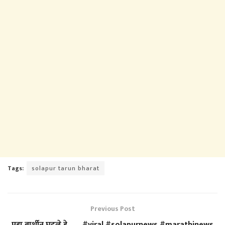
Tags:
solapur tarun bharat
Previous Post
पहा बार्शीत घडले हे…… #viral #solapurnews #marathinews