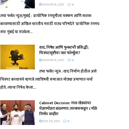
AUGUST 8, 2025
0
तभा फ्लॅश न्यूज/मुंबई : प्रायोगिक रंगभूमीला भक्कम आणि सशक्त
बनवण्यासाठी अखिल भारतीय मराठी नाट्य परिषदेने 'प्रायोगिक रंगमंच
संघ' मुंबई या संस्थेला...
वाद, निषेध आणि फुकटची प्रसिद्धी;
चित्रपटसृष्टीचा नवा फॉर्म्युला?
AUGUST 8, 2025
0
तभा फ्लॅश न्यूज : वाद निर्माण होतील असे
चित्रपट बनवायचे म्हणजे त्याविषयी समाजात मोठ्या प्रमाणात चर्चा
होते, त्याचा निषेध केला...
Cabinet Decision: गाव-खेड्यांचा
चेहरामोहरा बदलणार; सरकारकडून ८ मोठे
निर्णय जाहीर!
JULY 29, 2025
0