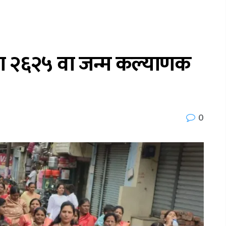
चा २६२५ वा जन्म कल्याणक
0