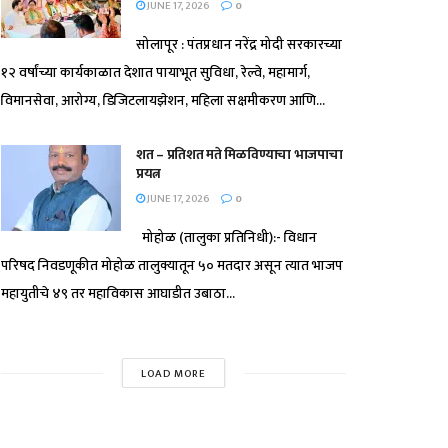
JUNE 17, 2026
0
सोलापूर : पंतप्रधान नरेंद्र मोदी सरकारच्या
१२ वर्षांच्या कार्यकाळात देशात पायाभूत सुविधा, रेल्वे, महामार्ग,
विमानसेवा, आरोग्य, डिजिटलायझेशन, महिला सक्षमीकरण आणि...
शत – प्रतिशत मते मिळविण्याचा भाजपाचा
प्रयत्न
JUNE 17, 2026
0
मोहोळ (तालुका प्रतिनिधी):- विधान
परिषद निवडणूकीत मोहोळ तालुक्यातून ५० मतदार असून त्यात भाजप
महायुतीचे ४९ तर महाविकास आघाडीत उबाठा...
LOAD MORE