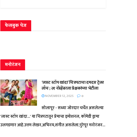
फेसबुक पेज
मनोरंजन
‘लास्ट स्टॉप खांदा’ चित्रपटाचा दमदार ट्रेलर
लाँच ; २१ नोव्हेंबरला प्रेक्षकांच्या भेटीला
NOVEMBER 12, 2025
0
सोलापूर - सध्या जोरदार चर्चेत असलेल्या
'लास्ट स्टॉप खांदा...' या चित्रपटातून प्रेमाचा इमोशनल, कॉमेडी ड्रामा
उलगडणार आहे.उत्तम लेखन,अभिनय,संगीत असलेला,पुरेपूर मनोरंजन...