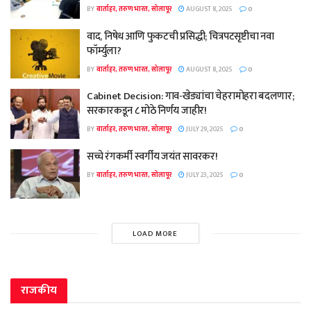
BY
वार्ताहर, तरुण भारत, सोलापूर
AUGUST 8, 2025
0
वाद, निषेध आणि फुकटची प्रसिद्धी; चित्रपटसृष्टीचा नवा
फॉर्म्युला?
BY
वार्ताहर, तरुण भारत, सोलापूर
AUGUST 8, 2025
0
Cabinet Decision: गाव-खेड्यांचा चेहरामोहरा बदलणार;
सरकारकडून ८ मोठे निर्णय जाहीर!
BY
वार्ताहर, तरुण भारत, सोलापूर
JULY 29, 2025
0
सच्चे रंगकर्मी स्वर्गीय जयंत सावरकर!
BY
वार्ताहर, तरुण भारत, सोलापूर
JULY 23, 2025
0
LOAD MORE
राजकीय