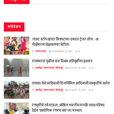
मनोरंजन
‘लास्ट स्टॉप खांदा’ चित्रपटाचा दमदार ट्रेलर लाँच ; २१
नोव्हेंबरला प्रेक्षकांच्या भेटीला
BY
तरुण भारत
NOVEMBER 12, 2025
0
राज्यभरात पुढील चार दिवस अतिवृष्टीचा इशारा!
BY
वार्ताहर, तरुण भारत, सोलापूर
AUGUST 16, 2025
0
तामसा येथे आदिवासी दिनानिमित्त आदिवासी संस्कृतीचे दर्शन!
BY
वार्ताहर, तरुण भारत, सोलापूर
AUGUST 11, 2025
0
रंगभूमीचे नवे पाऊल; अखिल भारतीय मराठी नाट्य परिषद
देईल ‘प्रायोगिक रंगमंच संघ’ ला मान्यता