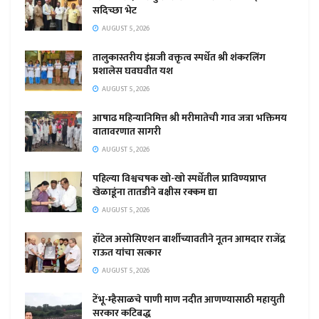
सदिच्छा भेट
AUGUST 5, 2026
तालुकास्तरीय इंग्रजी वक्तृत्व स्पर्धेत श्री शंकरलिंग
प्रशालेस घवघवीत यश
AUGUST 5, 2026
आषाढ महिन्यानिमित्त श्री मरीमातेची गाव जत्रा भक्तिमय
वातावरणात सागरी
AUGUST 5, 2026
पहिल्या विश्वचषक खो-खो स्पर्धेतील प्राविण्यप्राप्त
खेळाडूंना तातडीने बक्षीस रक्कम द्या
AUGUST 5, 2026
हॉटेल असोसिएशन बार्शीच्यावतीने नूतन आमदार राजेंद्र
राऊत यांचा सत्कार
AUGUST 5, 2026
टेंभू-म्हैसाळचे पाणी माण नदीत आणण्यासाठी महायुती
सरकार कटिबद्ध