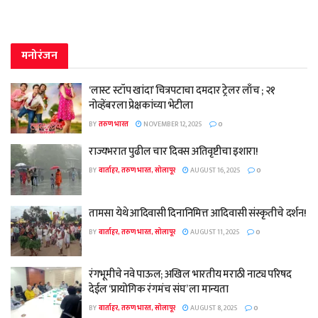
मनोरंजन
‘लास्ट स्टॉप खांदा’ चित्रपटाचा दमदार ट्रेलर लाँच ; २१
नोव्हेंबरला प्रेक्षकांच्या भेटीला
BY
तरुण भारत
NOVEMBER 12, 2025
0
राज्यभरात पुढील चार दिवस अतिवृष्टीचा इशारा!
BY
वार्ताहर, तरुण भारत, सोलापूर
AUGUST 16, 2025
0
तामसा येथे आदिवासी दिनानिमित्त आदिवासी संस्कृतीचे दर्शन!
BY
वार्ताहर, तरुण भारत, सोलापूर
AUGUST 11, 2025
0
रंगभूमीचे नवे पाऊल; अखिल भारतीय मराठी नाट्य परिषद
देईल ‘प्रायोगिक रंगमंच संघ’ ला मान्यता
BY
वार्ताहर, तरुण भारत, सोलापूर
AUGUST 8, 2025
0