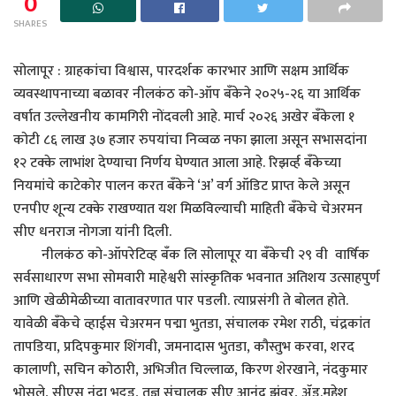
0
SHARES
सोलापूर : ग्राहकांचा विश्वास, पारदर्शक कारभार आणि सक्षम आर्थिक
व्यवस्थापनाच्या बळावर नीलकंठ को-ऑप बँकेने २०२५-२६ या आर्थिक
वर्षात उल्लेखनीय कामगिरी नोंदवली आहे. मार्च २०२६ अखेर बँकेला १
कोटी ८६ लाख ३७ हजार रुपयांचा निव्वळ नफा झाला असून सभासदांना
१२ टक्के लाभांश देण्याचा निर्णय घेण्यात आला आहे. रिझर्व्ह बँकेच्या
नियमांचे काटेकोर पालन करत बँकेने ‘अ’ वर्ग ऑडिट प्राप्त केले असून
एनपीए शून्य टक्के राखण्यात यश मिळविल्याची माहिती बँकेचे चेअरमन
सीए धनराज नोगजा यांनी दिली.
नीलकंठ को-ऑपरेटिव्ह बँक लि सोलापूर या बँकेची २९ वी वार्षिक
सर्वसाधारण सभा सोमवारी माहेश्वरी सांस्कृतिक भवनात अतिशय उत्साहपुर्ण
आणि खेळीमेळीच्या वातावरणात पार पडली. त्याप्रसंगी ते बोलत होते.
यावेळी बँकेचे व्हाईस चेअरमन पद्मा भुतडा, संचालक रमेश राठी, चंद्रकांत
तापडिया, प्रदिपकुमार शिंगवी, जमनादास भुतडा, कौस्तुभ करवा, शरद
कालाणी, सचिन कोठारी, अभिजीत चिल्लाळ, किरण शेरखाने, नंदकुमार
भोसले, सीएस नंदा भट्टड, तज्ञ संचालक सीए आनंद झंवर, ॲड.महेश