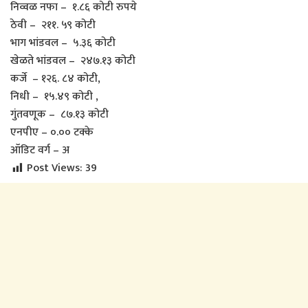
निव्वळ नफा – १.८६ कोटी रुपये
ठेवी – २११. ५९ कोटी
भाग भांडवल – ५.३६ कोटी
खेळते भांडवल – २४७.१३ कोटी
कर्जे – १२६. ८४ कोटी,
निधी – १५.४९ कोटी ,
गुंतवणूक – ८७.१३ कोटी
एनपीए – ०.०० टक्के
ऑडिट वर्ग – अ
Post Views:
39