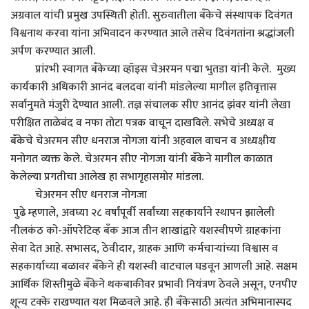
अग्रवाल यांची प्रमुख उपस्थिती होती. सुरुवातीला बँकेचे संस्थापक दिवंगत
विश्वनाथ करवा यांना अभिवादन करण्यात आले तसेच दिवंगतांना श्रद्धांजली
अर्पण करण्यात आली.
प्रांरभी स्वागत बँकेच्या व्हॉइस चेअरमन पद्मा भुतडा यांनी केले. मुख्य
कार्यकारी अधिकारी आनंद बलदवा यांनी मांडलेल्या मागील इतिवृत्तास
सर्वानुमते मंजुरी देण्यात आली. तज्ञ संचालक सीए आनंद झंवर यांनी लेखा
परीक्षित ताळेबंद व नफा तोटा पत्रक वाचून दाखविले. सभेचे अध्यक्ष व
बँकेचे चेअरमन सीए धनराज नोगजा यांनी अहवाल वाचन व अध्यक्षीय
मनोगत व्यक्त केले. चेअरमन सीए नोगजा यांनी बँकेने मागील काळात
केलेल्या प्रगतीचा आलेख हा सभागृहासमोर मांडला.
चेअरमन सीए धनराज नोगजा
पुढे म्हणाले, अवघ्या २८ वर्षांपूर्वी सर्वांच्या सहकार्याने स्थापन झालेली
नीलकंठ को-ऑपरेटिव्ह बँक आज तीन शाखांद्वारे यशस्वीपणे ग्राहकांना
सेवा देत आहे. सभासद, ठेवीदार, ग्राहक आणि कर्मचाऱ्यांच्या विश्वास व
सहकार्याच्या बळावर बँकेने ही यशस्वी वाटचाल घडवून आणली आहे. सक्षम
आर्थिक शिस्तीमुळे बँकेने थकबाकीवर प्रभावी नियंत्रण ठेवले असून, एनपीए
शून्य टक्के राखण्यात यश मिळवले आहे. ही बँकेसाठी अत्यंत अभिमानास्पद