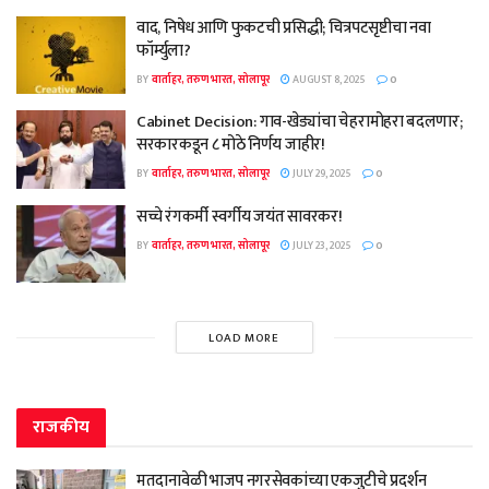
वाद, निषेध आणि फुकटची प्रसिद्धी; चित्रपटसृष्टीचा नवा
फॉर्म्युला?
BY
वार्ताहर, तरुण भारत, सोलापूर
AUGUST 8, 2025
0
Cabinet Decision: गाव-खेड्यांचा चेहरामोहरा बदलणार;
सरकारकडून ८ मोठे निर्णय जाहीर!
BY
वार्ताहर, तरुण भारत, सोलापूर
JULY 29, 2025
0
सच्चे रंगकर्मी स्वर्गीय जयंत सावरकर!
BY
वार्ताहर, तरुण भारत, सोलापूर
JULY 23, 2025
0
LOAD MORE
राजकीय
मतदानावेळी भाजप नगरसेवकांच्या एकजुटीचे प्रदर्शन