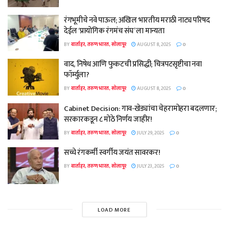
रंगभूमीचे नवे पाऊल; अखिल भारतीय मराठी नाट्य परिषद
देईल ‘प्रायोगिक रंगमंच संघ’ ला मान्यता
BY
वार्ताहर, तरुण भारत, सोलापूर
AUGUST 8, 2025
0
वाद, निषेध आणि फुकटची प्रसिद्धी; चित्रपटसृष्टीचा नवा
फॉर्म्युला?
BY
वार्ताहर, तरुण भारत, सोलापूर
AUGUST 8, 2025
0
Cabinet Decision: गाव-खेड्यांचा चेहरामोहरा बदलणार;
सरकारकडून ८ मोठे निर्णय जाहीर!
BY
वार्ताहर, तरुण भारत, सोलापूर
JULY 29, 2025
0
सच्चे रंगकर्मी स्वर्गीय जयंत सावरकर!
BY
वार्ताहर, तरुण भारत, सोलापूर
JULY 23, 2025
0
LOAD MORE