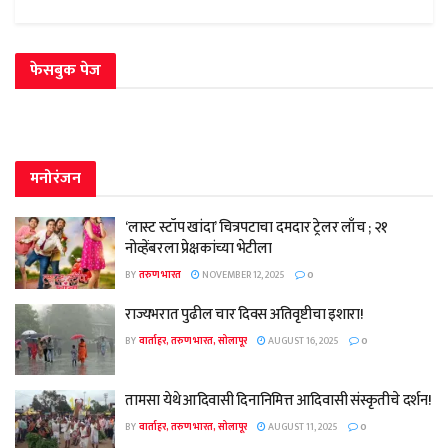
फेसबुक पेज
मनोरंजन
‘लास्ट स्टॉप खांदा’ चित्रपटाचा दमदार ट्रेलर लाँच ; २१
नोव्हेंबरला प्रेक्षकांच्या भेटीला
BY
तरुण भारत
NOVEMBER 12, 2025
0
राज्यभरात पुढील चार दिवस अतिवृष्टीचा इशारा!
BY
वार्ताहर, तरुण भारत, सोलापूर
AUGUST 16, 2025
0
तामसा येथे आदिवासी दिनानिमित्त आदिवासी संस्कृतीचे दर्शन!
BY
वार्ताहर, तरुण भारत, सोलापूर
AUGUST 11, 2025
0